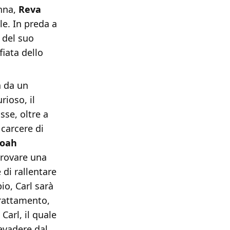
onna,
Reva
le. In preda a
 del suo
fiata dello
a da un
rioso, il
sse, oltre a
 carcere di
oah
trovare una
 di rallentare
io, Carl sarà
trattamento,
arl, il quale
evadere dal