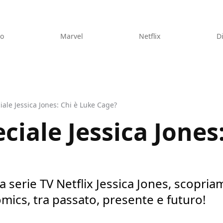
eo
Marvel
Netflix
D
iale Jessica Jones: Chi è Luke Cage?
ciale Jessica Jones
lla serie TV Netflix Jessica Jones, scopr
mics, tra passato, presente e futuro!