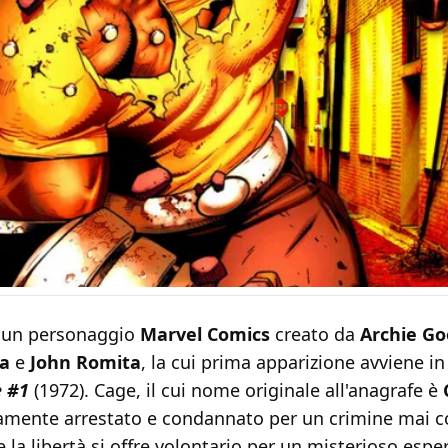
 un personaggio
Marvel Comics
creato da
Archie G
a
e
John Romita
, la cui prima apparizione avviene i
e #1
(1972). Cage, il cui nome originale all'anagrafe è
amente arrestato e condannato per un crimine mai
e la libertà si offre volontario per un misterioso esp