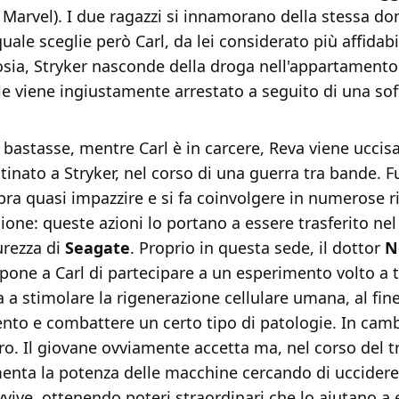
 Marvel). I due ragazzi si innamorano della stessa d
 quale sceglie però Carl, da lei considerato più affidabi
osia, Stryker nasconde della droga nell'appartamento
le viene ingiustamente arrestato a seguito di una sof
bastasse, mentre Carl è in carcere, Reva viene uccis
stinato a Stryker, nel corso di una guerra tra bande. Fu
a quasi impazzire e si fa coinvolgere in numerose ri
sione: queste azioni lo portano a essere trasferito nel
rezza di
Seagate
. Proprio in questa sede, il dottor
N
one a Carl di partecipare a un esperimento volto a 
 a stimolare la rigenerazione cellulare umana, al fine
nto e combattere un certo tipo di patologie. In camb
ro. Il giovane ovviamente accetta ma, nel corso del 
nta la potenza delle macchine cercando di uccidere C
vive, ottenendo poteri straordinari che lo aiutano a 