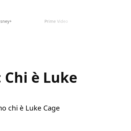
isney+
Prime Video
: Chi è Luke
iamo chi è Luke Cage