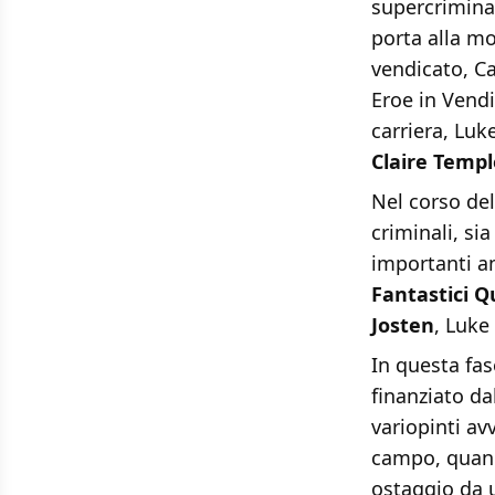
supercrimin
porta alla mo
vendicato, Ca
Eroe in Vendi
carriera, Luk
Claire Templ
Nel corso del
criminali, si
importanti am
Fantastici Q
Josten
, Luke
In questa fas
finanziato d
variopinti av
campo, quando
ostaggio da u