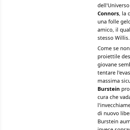
dell'Universo
Connors
, la
una folle gel
amico, il qua
stesso Willis.
Come se non 
proiettile de
giovane sembr
tentare l'eva
massima sicu
Burstein
prop
cura che vada
l'invecchiame
di nuovo libe
Burstein aume
invece soprav