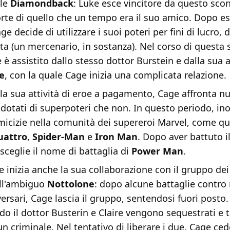
ale
Diamondback
: Luke esce vincitore da questo scon
rte di quello che un tempo era il suo amico. Dopo es
ge decide di utilizzare i suoi poteri per fini di lucro,
ta (un mercenario, in sostanza). Nel corso di questa
e è assistito dallo stesso dottor Burstein e dalla sua 
e
, con la quale Cage inizia una complicata relazione.
la sua attività di eroe a pagamento, Cage affronta n
a dotati di superpoteri che non. In questo periodo, ino
icizie nella comunità dei supereroi Marvel, come que
uattro
,
Spider-Man
e
Iron Man
. Dopo aver battuto il
 sceglie il nome di battaglia di
Power Man
.
e inizia anche la sua collaborazione con il gruppo de
all'ambiguo
Nottolone
: dopo alcune battaglie contro
versari, Cage lascia il gruppo, sentendosi fuori posto.
 il dottor Busterin e Claire vengono sequestrati e t
n criminale. Nel tentativo di liberare i due, Cage ced