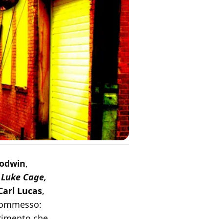
oodwin
,
n
Luke Cage,
Carl Lucas
,
 commesso:
erimento che