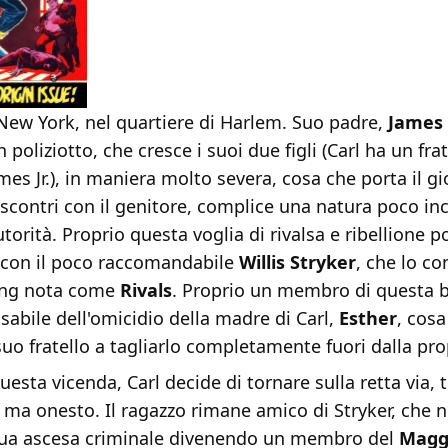
 New York, nel quartiere di Harlem. Suo padre,
James
 poliziotto, che cresce i suoi due figli (Carl ha un frat
es Jr.), in maniera molto severa, cosa che porta il g
 scontri con il genitore, complice una natura poco inc
utorità. Proprio questa voglia di rivalsa e ribellione p
a con il poco raccomandabile
Willis Stryker
, che lo co
gang nota come
Rivals
. Proprio un membro di questa 
abile dell'omicidio della madre di Carl,
Esther
, cosa
uo fratello a tagliarlo completamente fuori dalla prop
esta vicenda, Carl decide di tornare sulla retta via,
 ma onesto. Il ragazzo rimane amico di Stryker, che 
sua ascesa criminale divenendo un membro del
Magg