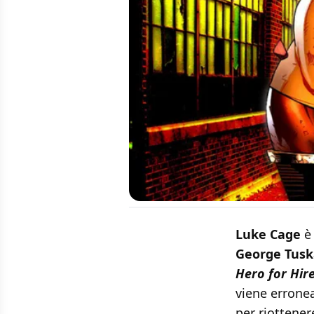
Luke Cage
è
George Tusk
Hero for Hir
viene errone
per riottener