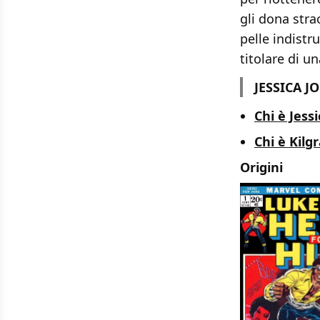
gli dona stra
pelle indistr
titolare di u
JESSICA J
Chi è Jess
Chi è Kilg
Origini