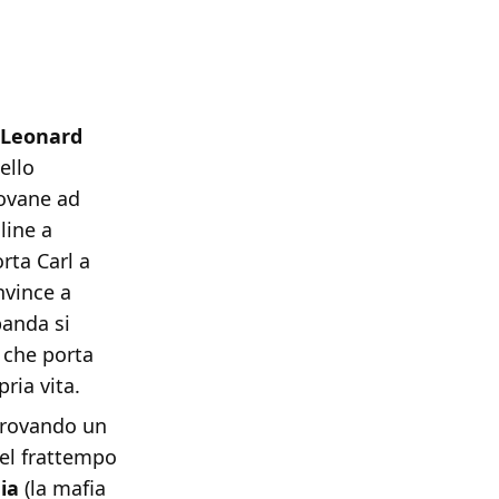
 Leonard
ello
iovane ad
line a
orta Carl a
nvince a
banda si
 che porta
ria vita.
 trovando un
nel frattempo
ia
(la mafia