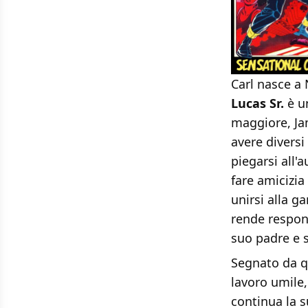
Carl nasce a
Lucas Sr.
è un
maggiore, Jam
avere diversi
piegarsi all'a
fare amicizi
unirsi alla 
rende respons
suo padre e s
Segnato da qu
lavoro umile,
continua la 