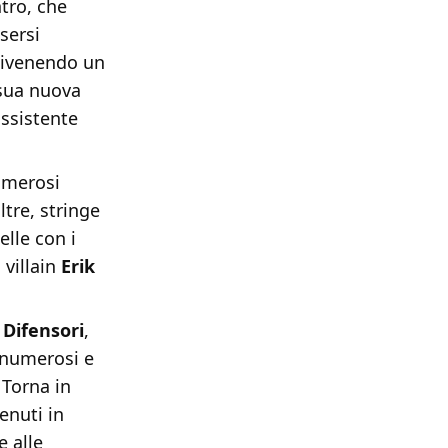
tro, che
sersi
 divenendo un
 sua nuova
assistente
umerosi
ltre, stringe
lle con i
 villain
Erik
i
Difensori
,
 numerosi e
 Torna in
enuti in
e alle