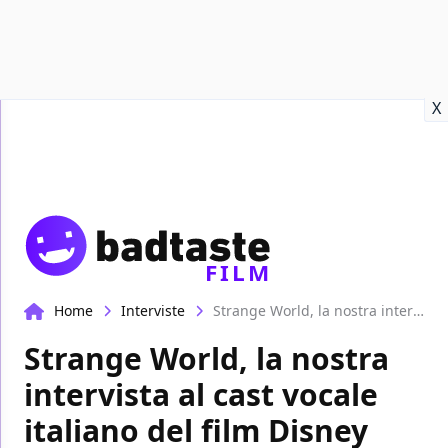
Recensioni
Format video
Marvel
Netflix
Disney+
Prime
X
FILM
Home
Interviste
Strange World, la nostra intervista al cast vocale italiano del film Disney
Strange World, la nostra
intervista al cast vocale
italiano del film Disney