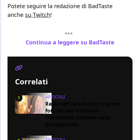
Potete seguire la redazione di BadTaste
anche
su Twitch
!
Continua a leggere su BadTaste
Correlati
ARTICOLI
1
Rapunzel Live-Action: le prime
foto dal set mostrano
l'incredibile costume della
protagonista
ARTICOLI