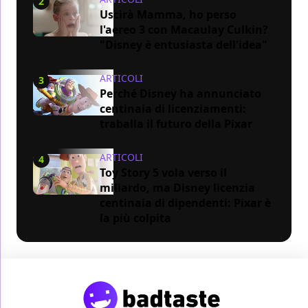
2
Uscirà Mamma, ho perso
l'aereo 3 con Macaulay Culkin?
"Disney è entusiasta dell'idea"
ARTICOLI
3
Perché Disney ha annunciato
centinaia di licenziamenti:
traballa il futuro della Pixar
ARTICOLI
4
Toy Story 5 vola verso il
miliardo, ma Disney licenzia
centinaia di dipendenti: Pixar è
la più colpita