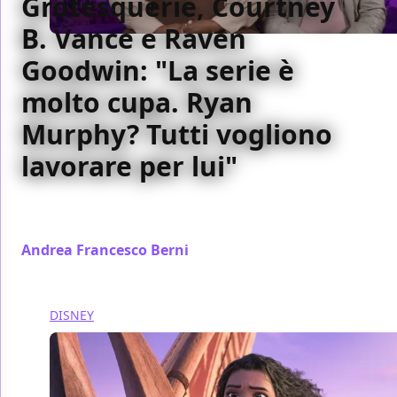
Grotesquerie, Courtney
B. Vance e Raven
Goodwin: "La serie è
molto cupa. Ryan
Murphy? Tutti vogliono
lavorare per lui"
La nuova serie di Ryan Murphy è già disponibile su
Disney+
Andrea Francesco Berni
/ 13 nov 2024
DISNEY