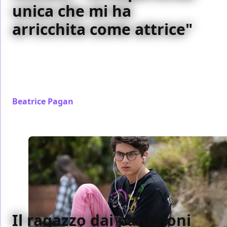
unica che mi ha
arricchita come attrice"
L'attrice Rosa Diletta Rossi ha dato voce a Julia in
1984, una serie originale Audible tratta dal romanzo
di George Orwell, ecco le sue dichiarazioni sul
progetto
Beatrice Pagan
/ 18 nov 2024
Il ragazzo dai pantaloni