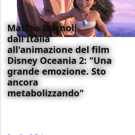
Matteo Bagnoli
dall'Italia
all'animazione del film
Disney Oceania 2: "Una
grande emozione. Sto
ancora
metabolizzando"
Abbiamo fatto due chiacchiere con Matteo Bagnoli,
animatore italiano che ha lavorato a Oceania 2,
sequel dell'amato lungometraggio d'animazione
Disney in uscita in tutte le sale questo novembre.