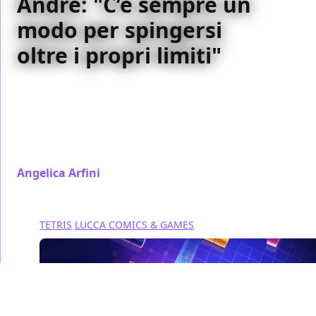
Andrè: "C’e sempre un
modo per spingersi
oltre i propri limiti"
A Lucca Comics & Games abbiamo avuto
l'opportunità di intervistare Martial Andrè, co-
supervisore dell'animazione della seconda stagione
di Arcane, acclamata serie Netflix disponibile sulla
piattaforma a partire dal 9 novembre.
Angelica Arfini
/ 05 nov 2024
TETRIS
LUCCA COMICS & GAMES