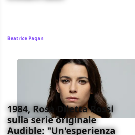
I creatori di The Invisible Raptor, presentato al
Trieste Science+Fiction Festival, hanno rivelato i
progetti per un possibile franchise e come è stato
creato il film
Beatrice Pagan
/ 19 nov 2024
1984, Rosa Diletta Rossi
sulla serie originale
Audible: "Un'esperienza