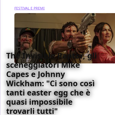
FESTIVAL E PREMI
The Invisible Raptor, gli
sceneggiatori Mike
Capes e Johnny
Wickham: "Ci sono così
tanti easter egg che è
quasi impossibile
trovarli tutti"