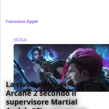
In conversazione con Laurent Bouzereau, autore del
documentario "Con le musiche di John Williams"
disponibile su Disney Plus
Francesco Zippel
/ 06 nov 2024
NETFLIX
La rivoluzione di
Arcane 2 secondo il
supervisore Martial