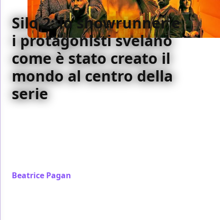
Silo 2: lo showrunner e
i protagonisti svelano
come è stato creato il
mondo al centro della
serie
In occasione dell'arrivo della stagione 2 di Silo su
Apple TV+, lo showrunner Graham Yost e alcuni
membri del cast hanno rivelato qualche aneddoto e
curiosità sulla creazione dei personaggi e degli
eventi dei nuovi episodi
Beatrice Pagan
/ 20 nov 2024