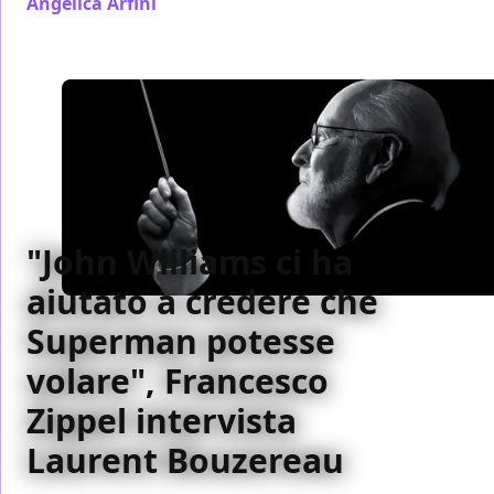
Angelica Arfini
/ 08 nov 2024
"John Williams ci ha
aiutato a credere che
Superman potesse
volare", Francesco
Zippel intervista
Laurent Bouzereau