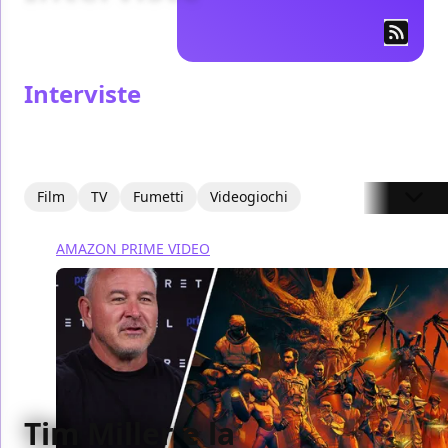
Interviste
Film
TV
Fumetti
Videogiochi
AMAZON PRIME VIDEO
Tim Miller e la