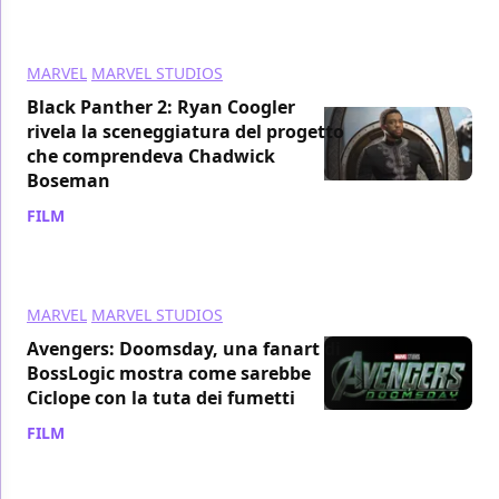
MARVEL
MARVEL STUDIOS
Black Panther 2: Ryan Coogler
rivela la sceneggiatura del progetto
che comprendeva Chadwick
Boseman
FILM
/ 01 gen
MARVEL
MARVEL STUDIOS
Avengers: Doomsday, una fanart di
BossLogic mostra come sarebbe
Ciclope con la tuta dei fumetti
FILM
/ 31 dic 2025