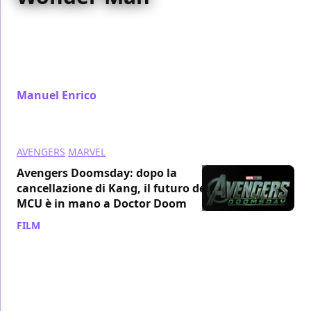
Il Marvel Cinematic Universe attraversa una crisi
creativa, ma Wonder Man prova a invertire la rotta:
meno hype, più idee, sperimentazione narrativa e
uno sguardo ironico su supereroi e Hollywood.
Manuel Enrico
/ 04 feb
AVENGERS
MARVEL
Avengers Doomsday: dopo la
cancellazione di Kang, il futuro del
MCU è in mano a Doctor Doom
FILM
/ 01 feb