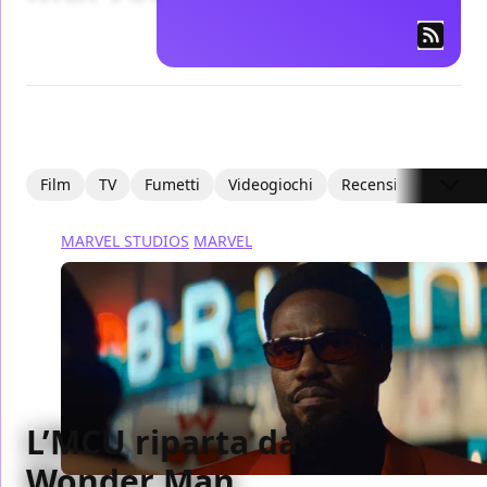
Film
TV
Fumetti
Videogiochi
Recensioni
Focu
MARVEL STUDIOS
MARVEL
L’MCU riparta da
Wonder Man