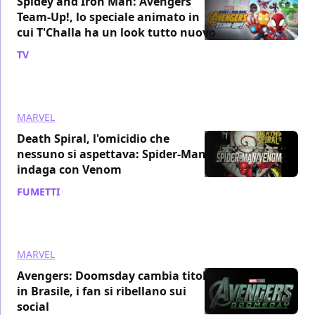
Spidey and Iron Man: Avengers
Team-Up!, lo speciale animato in
cui T'Challa ha un look tutto nuovo
TV
/ 25 dic 2025
MARVEL
Death Spiral, l'omicidio che
nessuno si aspettava: Spider-Man
indaga con Venom
FUMETTI
/ 20 dic 2025
MARVEL
Avengers: Doomsday cambia titolo
in Brasile, i fan si ribellano sui
social