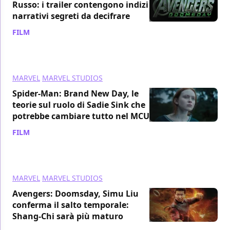
Russo: i trailer contengono indizi
narrativi segreti da decifrare
FILM
/ 16 gen
MARVEL
MARVEL STUDIOS
Spider-Man: Brand New Day, le
teorie sul ruolo di Sadie Sink che
potrebbe cambiare tutto nel MCU
FILM
/ 14 gen
MARVEL
MARVEL STUDIOS
Avengers: Doomsday, Simu Liu
conferma il salto temporale:
Shang-Chi sarà più maturo