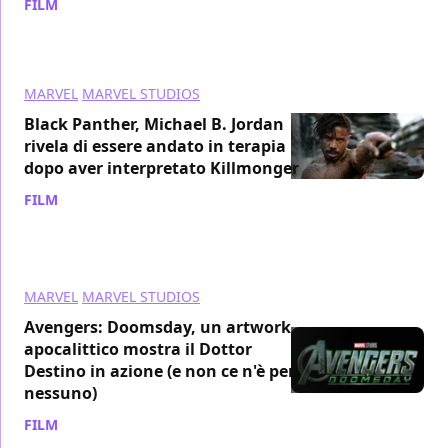
FILM
/ 14 gen
MARVEL
MARVEL STUDIOS
Black Panther, Michael B. Jordan
rivela di essere andato in terapia
dopo aver interpretato Killmonger
FILM
/ 07 gen
MARVEL
MARVEL STUDIOS
Avengers: Doomsday, un artwork
apocalittico mostra il Dottor
Destino in azione (e non ce n'è per
nessuno)
FILM
/ 04 gen