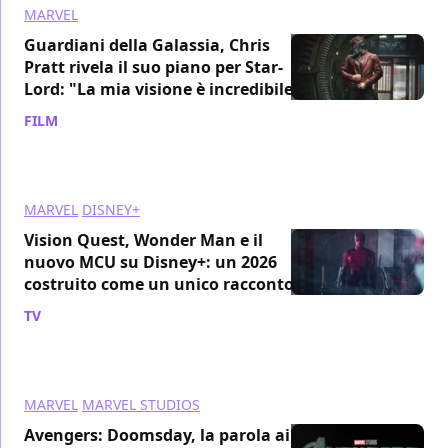
MARVEL
Guardiani della Galassia, Chris
Pratt rivela il suo piano per Star-
Lord: "La mia visione è incredibile"
FILM
/ 26 gen
MARVEL
DISNEY+
Vision Quest, Wonder Man e il
nuovo MCU su Disney+: un 2026
costruito come un unico racconto
TV
/ 19 gen
MARVEL
MARVEL STUDIOS
Avengers: Doomsday, la parola ai