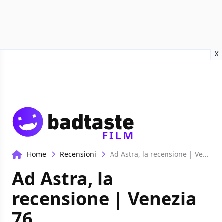
Recensioni
Format video
Marvel
Netflix
Disney+
Prime
X
FILM
Home
Recensioni
Ad Astra, la recensione | Venezia 76
Ad Astra, la
recensione | Venezia
76