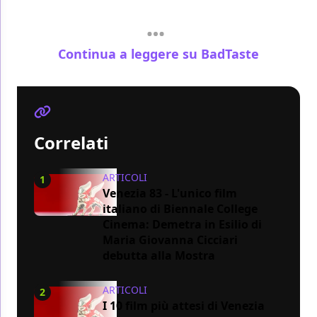
Continua a leggere su BadTaste
Correlati
ARTICOLI
1
Venezia 83 - L'unico film
italiano di Biennale College
Cinema: Demetra in Esilio di
Maria Giovanna Cicciari
debutta alla Mostra
ARTICOLI
2
I 10 film più attesi di Venezia