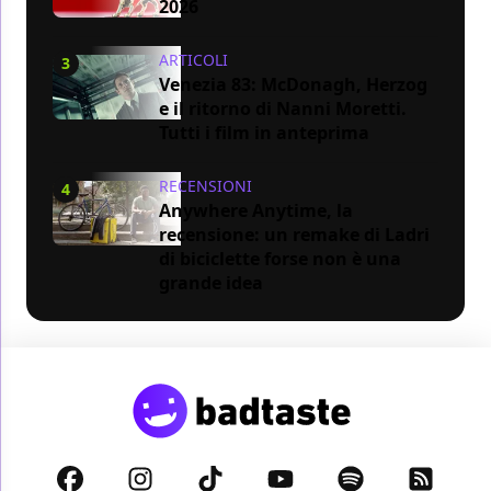
2026
ARTICOLI
3
Venezia 83: McDonagh, Herzog
e il ritorno di Nanni Moretti.
Tutti i film in anteprima
RECENSIONI
4
Anywhere Anytime, la
recensione: un remake di Ladri
di biciclette forse non è una
grande idea