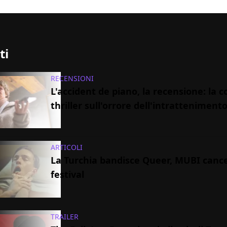
ti
RECENSIONI
L'accident de piano, la recensione: la
thriller sull'orrore dell'intratteniment
ARTICOLI
La Turchia bandisce Queer, MUBI cancel
festival
TRAILER