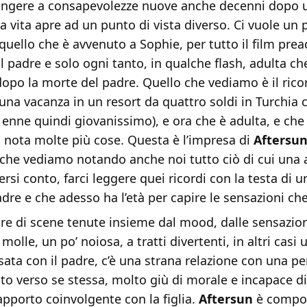
iungere a consapevolezze nuove anche decenni dopo 
a vita apre ad un punto di vista diverso. Ci vuole un 
quello che è avvenuto a Sophie, per tutto il film pre
l padre e solo ogni tanto, in qualche flash, adulta ch
 dopo la morte del padre. Quello che vediamo è il ric
una vacanza in un resort da quattro soldi in Turchia 
enne quindi giovanissimo), e ora che è adulta, e che 
a nota molte più cose. Questa è l’impresa di
Aftersu
 che vediamo notando anche noi tutto ciò di cui una 
rsi conto, farci leggere quei ricordi con la testa di un
adre e che adesso ha l’età per capire le sensazioni che
ire di scene tenute insieme dal mood, dalle sensazion
molle, un po’ noiosa, a tratti divertenti, in altri casi
ata con il padre, c’è una strana relazione con una p
to verso se stessa, molto giù di morale e incapace d
pporto coinvolgente con la figlia.
Aftersun
è compo