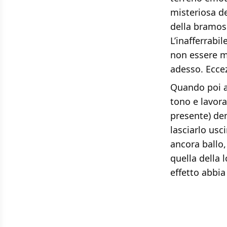
misteriosa de
della bramosi
L’inafferrabi
non essere ma
adesso. Ecce
Quando poi a
tono e lavora
presente) den
lasciarlo usc
ancora ballo,
quella della 
effetto abbia 