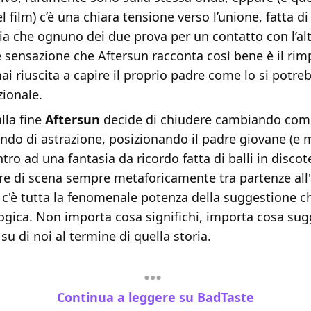
l film) c’è una chiara tensione verso l’unione, fatta di
a che ognuno dei due prova per un contatto con l’alt
le sensazione che Aftersun racconta così bene è il rim
i riuscita a capire il proprio padre come lo si potre
zionale.
lla fine
Aftersun
decide di chiudere cambiando co
ndo di astrazione, posizionando il padre giovane (e 
tro ad una fantasia da ricordo fatta di balli in discot
ire di scena sempre metaforicamente tra partenze all
 c'è tutta la fenomenale potenza della suggestione c
logica. Non importa cosa significhi, importa cosa sug
su di noi al termine di quella storia.
Continua a leggere su BadTaste