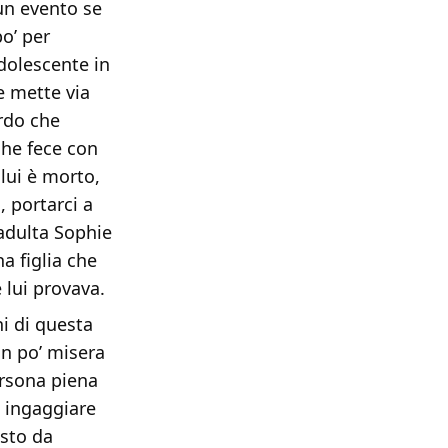
un evento se
po’ per
adolescente in
e mette via
ordo che
che fece con
lui è morto,
n
, portarci a
adulta Sophie
a figlia che
 lui provava.
i di questa
 un po’ misera
ersona piena
i ingaggiare
sto da