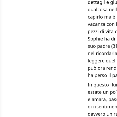
dettagli e g
qualcosa nell
capirlo ma è 
vacanza con i
pezzi di vita
Sophie ha di 
suo padre (31
nel ricordarl
leggere quel
può ora rende
ha perso il p
In questo flu
estate un po’ 
e amara, pass
di risentimen
davvero un ra