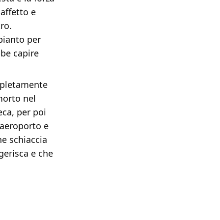
 affetto e
ro.
pianto per
bbe capire
mpletamente
morto nel
eca, per poi
'aeroporto e
he schiaccia
gerisca e che