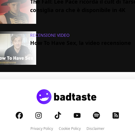
The Fall: Lee Pace ricorda il cult di Tar
consiglia ora che è disponibile in 4K
RECENSIONI VIDEO
How To Have Sex, la video recensione
Privacy Policy
Cookie Policy
Disclaimer