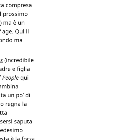
tta compresa
al prossimo
a) ma è un
age. Qui il
 mondo ma
ls
(incredibile
dre e figlia
 People
qui
bambina
ta un po’ di
to regna la
tta
ssersi saputa
 medesimo
ta è la forza