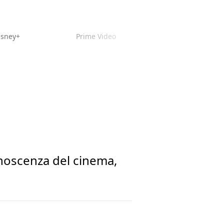
isney+
Prime Video
noscenza del cinema,