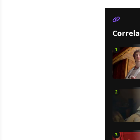
Correla
1
2
3