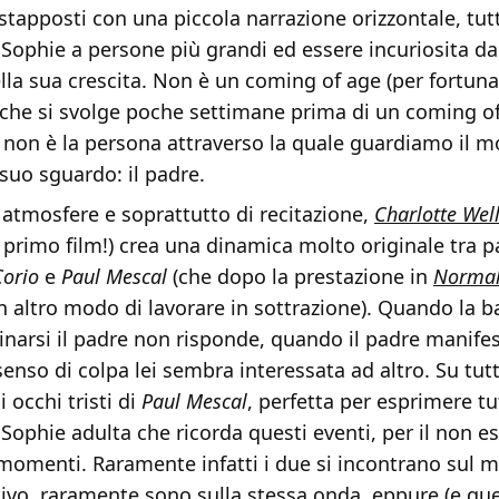
tapposti con una piccola narrazione orizzontale, tu
di Sophie a persone più grandi ed essere incuriosita d
lla sua crescita. Non è un coming of age (per fortun
che si svolge poche settimane prima di un coming of 
 non è la persona attraverso la quale guardiamo il
 suo sguardo: il padre.
atmosfere e soprattutto di recitazione,
Charlotte Wel
o primo film!) crea una dinamica molto originale tra pa
Corio
e
Paul Mescal
(che dopo la prestazione in
Normal
n altro modo di lavorare in sottrazione). Quando la 
narsi il padre non risponde, quando il padre manifes
senso di colpa lei sembra interessata ad altro. Su tut
 occhi tristi di
Paul Mescal
, perfetta per esprimere tu
 Sophie adulta che ricorda questi eventi, per il non e
momenti. Raramente infatti i due si incontrano sul
vo, raramente sono sulla stessa onda, eppure (e ques