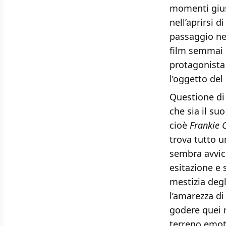
momenti gius
nell’aprirsi 
passaggio ne
film semmai 
protagonista
l’oggetto del
Questione di 
che sia il su
cioè
Frankie 
trova tutto u
sembra avvici
esitazione e 
mestizia degli
l’amarezza di
godere quei 
terreno emoti