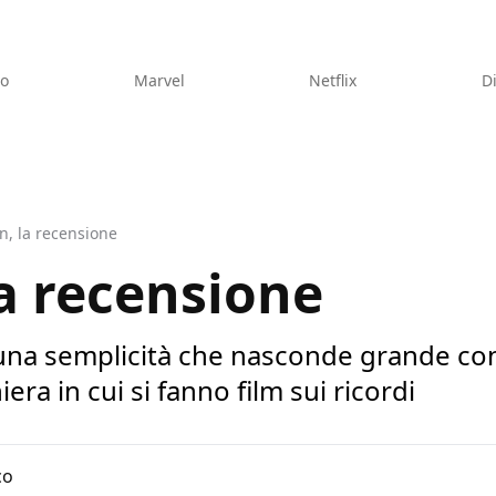
eo
Marvel
Netflix
D
n, la recensione
la recensione
una semplicità che nasconde grande co
era in cui si fanno film sui ricordi
co