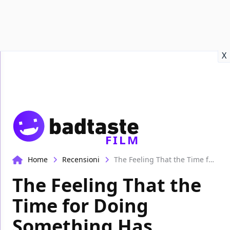
Recensioni
Format video
Marvel
Netflix
Disney+
Prime
X
FILM
Home
Recensioni
The Feeling That the Time for Doing Something Has Passed, la recensione
The Feeling That the
Time for Doing
Something Has