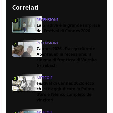
Correlati
RECENSIONI
1
La Gradiva è la grande sorpresa
del Festival di Cannes 2026
RECENSIONI
2
Cannes 2026 - Das geträumte
Abenteuer, la recensione: il
cinema di frontiera di Valeska
Grisebach
ARTICOLI
3
Festival di Cannes 2026: ecco
chi si è aggiudicato la Palma
d’oro e l’elenco completo dei
vincitori
ARTICOLI
4