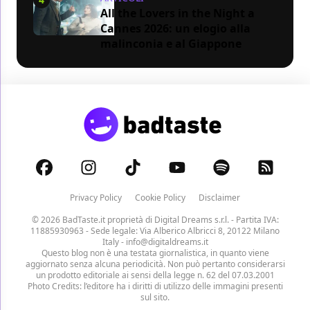
All the Lovers in the Night a
Cannes 2026: un elogio alla
malinconia e al Giappone
Privacy Policy
Cookie Policy
Disclaimer
© 2026 BadTaste.it proprietà di
Digital Dreams s.r.l.
- Partita IVA:
11885930963 - Sede legale: Via Alberico Albricci 8, 20122 Milano
Italy -
info@digitaldreams.it
Questo blog non è una testata giornalistica, in quanto viene
aggiornato senza alcuna periodicità. Non può pertanto considerarsi
un prodotto editoriale ai sensi della legge n. 62 del 07.03.2001
Photo Credits: l’editore ha i diritti di utilizzo delle immagini presenti
sul sito.