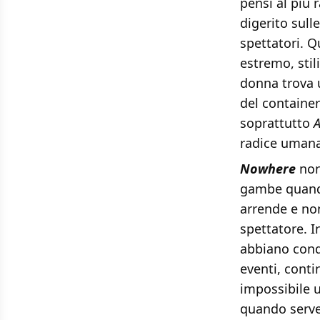
pensi al più 
digerito sull
spettatori. Q
estremo, sti
donna trova u
del container
soprattutto
A
radice umana
Nowhere
non
gambe quando 
arrende e no
spettatore. I
abbiano conqu
eventi, conti
impossibile u
quando serve.