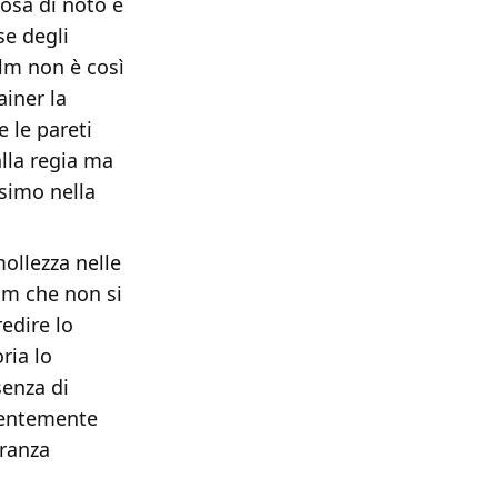
cosa di noto e
se degli
ilm non è così
iner la
 le pareti
alla regia ma
simo nella
ollezza nelle
ilm che non si
edire lo
ria lo
senza di
arentemente
eranza