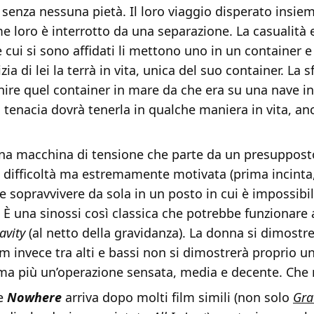
 senza nessuna pietà. Il loro viaggio disperato insiem
e loro è interrotto da una separazione. La casualità e
 cui si sono affidati li mettono uno in un container e
izia di lei la terrà in vita, unica del suo container. La 
inire quel container in mare da che era su una nave i
a tenacia dovrà tenerla in qualche maniera in vita, an
na macchina di tensione che parte da un presupposto
 difficoltà ma estremamente motivata (prima incinta
 sopravvivere da sola in un posto in cui è impossibi
 È una sinossi così classica che potrebbe funzionare
avity
(al netto della gravidanza). La donna si dimostr
ilm invece tra alti e bassi non si dimostrerà proprio u
ma più un’operazione sensata, media e decente. Che
he
Nowhere
arriva dopo molti film simili (non solo
Gra