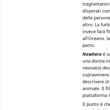
traghettatori
disperati com
delle persone
altro. La furb
invece farà f
all’Oceano, l
parto.
Nowhere
è u
una donna in
neonato) deve
sopravvivere.
descrivere
Gr
animale. Il f
piattaforma 
Il punto è c