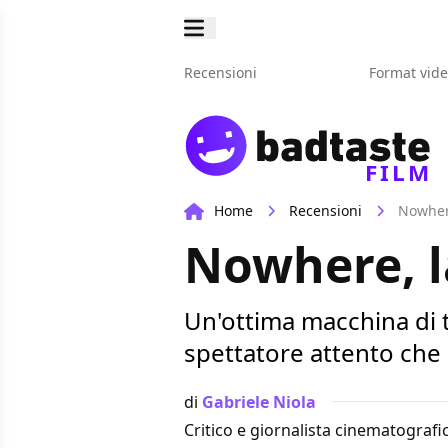
Recensioni
Format vid
FILM
Home
Recensioni
Nowher
Nowhere, l
Un'ottima macchina di t
spettatore attento che
di
Gabriele Niola
Critico e giornalista cinematografi