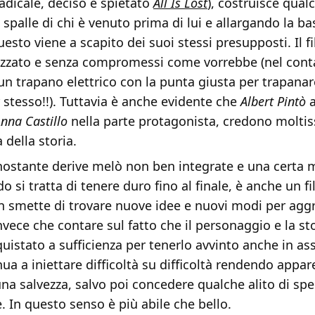
radicale, deciso e spietato
All Is Lost
), costruisce qual
e spalle di chi è venuto prima di lui e allargando la ba
uesto viene a scapito dei suoi stessi presupposti. Il f
lizzato e senza compromessi come vorrebbe (nel conta
n trapano elettrico con la punta giusta per trapanare
 stesso!!). Tuttavia è anche evidente che
Albert Pintò
nna Castillo
nella parte protagonista, credono moltis
 della storia.
ostante derive melò non ben integrate e una certa m
si tratta di tenere duro fino al finale, è anche un f
n smette di trovare nuove idee e nuovi modi per aggr
nvece che contare sul fatto che il personaggio e la sto
istato a sufficienza per tenerlo avvinto anche in as
nua a iniettare difficoltà su difficoltà rendendo app
na salvezza, salvo poi concedere qualche alito di sp
 In questo senso è più abile che bello.