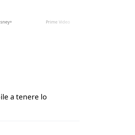
isney+
Prime Video
le a tenere lo