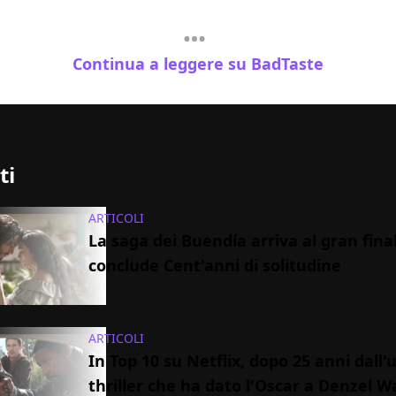
Continua a leggere su BadTaste
ti
ARTICOLI
La saga dei Buendía arriva al gran final
conclude Cent'anni di solitudine
ARTICOLI
In Top 10 su Netflix, dopo 25 anni dall'us
thriller che ha dato l'Oscar a Denzel 