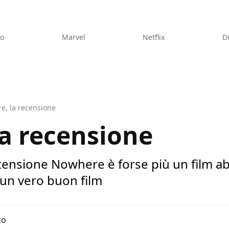
eo
Marvel
Netflix
D
e, la recensione
a recensione
ensione Nowhere è forse più un film abi
 un vero buon film
co