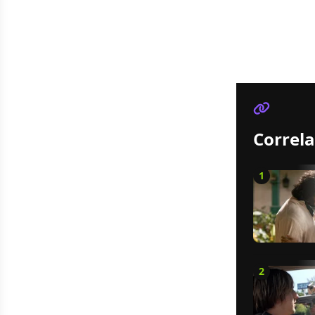
Correla
1
2