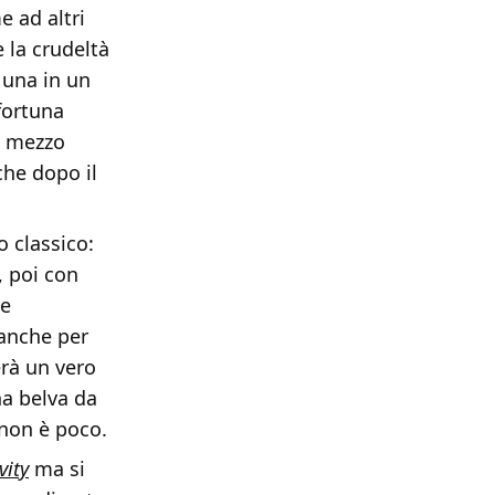
e ad altri
 la crudeltà
 una in un
sfortuna
n mezzo
che dopo il
 classico:
, poi con
le
 anche per
erà un vero
na belva da
 non è poco.
vity
ma si