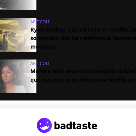
ARTICOLI
Ryan Gosling e Jared Leto su Netflix, n
sofisticato che ha ridefinito la fantasc
moderna
ARTICOLI
Mentre tutti erano concentrati su Mer
questa serie teen dominava Netflix in 