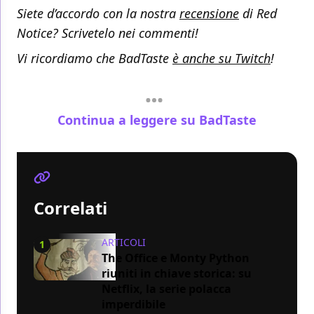
Siete d’accordo con la nostra
recensione
di Red
Notice? Scrivetelo nei commenti!
Vi ricordiamo che BadTaste
è anche su Twitch
!
Continua a leggere su BadTaste
Correlati
ARTICOLI
1
The Office e Monty Python
riuniti in chiave storica: su
Netflix, la serie polacca
imperdibile