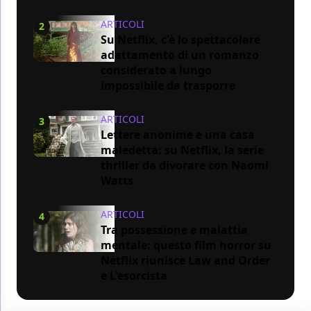
ARTICOLI
2
Su Netflix, c'è lo spettacolare
adattamento di un romanzo
considerato a lungo
impossibile da trasporre
ARTICOLI
3
Lettere anonime e una casa
maledetta: su Netflix, la serie
thriller da divorare con Naomi
Watts
ARTICOLI
4
Tra possessione e malattia
mentale: questo film horror su
Netflix riunisce Law and Order
e L'esorcista