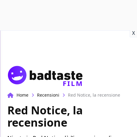
Recensioni
Format video
Marvel
Netflix
Disney+
Prime
X
FILM
Home
Recensioni
Red Notice, la recensione
Red Notice, la
recensione