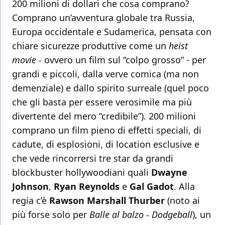
200 milioni di dollari che cosa comprano?
Comprano un’avventura globale tra Russia,
Europa occidentale e Sudamerica, pensata con
chiare sicurezze produttive come un
heist
movie -
ovvero un film sul “colpo grosso” - per
grandi e piccoli, dalla verve comica (ma non
demenziale) e dallo spirito surreale (quel poco
che gli basta per essere verosimile ma più
divertente del mero “credibile”). 200 milioni
comprano un film pieno di effetti speciali, di
cadute, di esplosioni, di location esclusive e
che vede rincorrersi tre star da grandi
blockbuster hollywoodiani quali
Dwayne
Johnson
,
Ryan Reynolds
e
Gal Gadot
. Alla
regia c’è
Rawson Marshall Thurber
(noto ai
più forse solo per
Balle al balzo - Dodgeball
), un