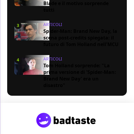
Blade e il motivo sorprende
tutti
ARTICOLI
3
Spider-Man: Brand New Day, la
scena post-credits spiegata: il
futuro di Tom Holland nell'MCU
ARTICOLI
4
Tom Holland sorprende: "La
prima versione di 'Spider-Man:
Brand New Day' era un
disastro"