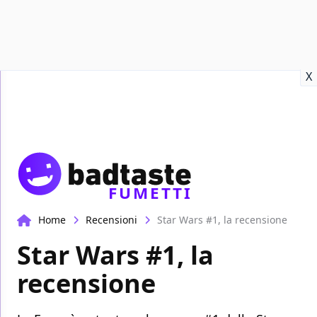
Recensioni
Format video
Marvel
Netflix
Disney+
Prime
X
FUMETTI
Home
Recensioni
Star Wars #1, la recensione
Star Wars #1, la
recensione