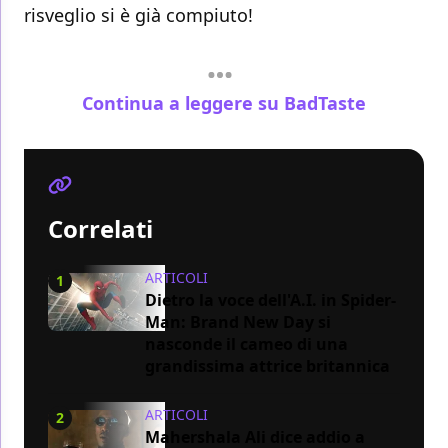
risveglio si è già compiuto!
Continua a leggere su BadTaste
Correlati
ARTICOLI
1
Dietro la voce dell'A.I. in Spider-
Man: Brand New Day si
nasconde il cameo di una
grandissima attrice britannica
ARTICOLI
2
Mahershala Ali dice addio a