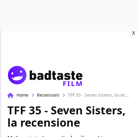
Recensioni
Format video
Marvel
Netflix
Disney+
Prime
X
FILM
Home
Recensioni
TFF 35 - Seven Sisters, la recensione
TFF 35 - Seven Sisters,
la recensione