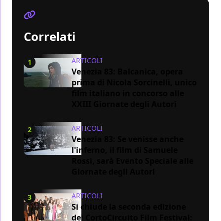
Correlati
ARTICOLI
1
Venezia 83: Balcanica, opera
prima di Nicola Sorcinelli, unico
film italiano in concorso alle
XXIII Giornate degli Autori
ARTICOLI
2
Venezia 83: Se venisse anche
l'inferno, il film di Samuele
Rossi, sarà Evento Speciale alle
Giornate degli Autori
ARTICOLI
3
Si chiude la seconda edizione
del CortoCircuito Film Festival: