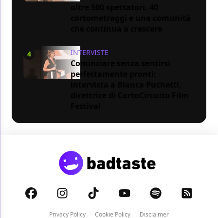
oltre 500 spettatori, 40
cortometraggi e una comunità
che continua a crescere
INTERVISTE
4
Cominciare senza sentirsi
perfettamente pronti:
intervista a Bianca Puchetti,
direttrice di CortoCircuito Film
Festival
Privacy Policy
Cookie Policy
Disclaimer