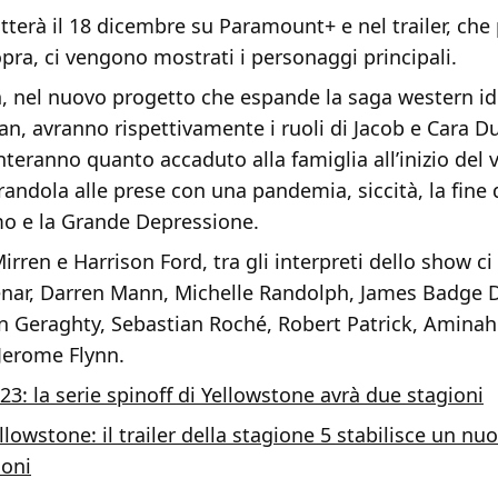
tterà il 18 dicembre su Paramount+ e nel trailer, che
pra, ci vengono mostrati i personaggi principali.
n, nel nuovo progetto che espande la saga western i
an, avranno rispettivamente i ruoli di Jacob e Cara Du
nteranno quanto accaduto alla famiglia all’inizio del
andola alle prese con una pandemia, siccità, la fine 
mo e la Grande Depressione.
irren e Harrison Ford, tra gli interpreti dello show c
nar, Darren Mann, Michelle Randolph, James Badge D
n Geraghty, Sebastian Roché, Robert Patrick, Aminah 
Jerome Flynn.
23: la serie spinoff di Yellowstone avrà due stagioni
llowstone: il trailer della stagione 5 stabilisce un nu
ioni