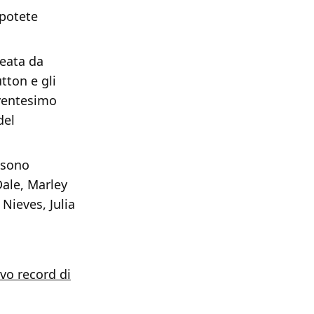
 potete
deata da
tton e gli
 ventesimo
del
i sono
ale, Marley
Nieves, Julia
ovo record di