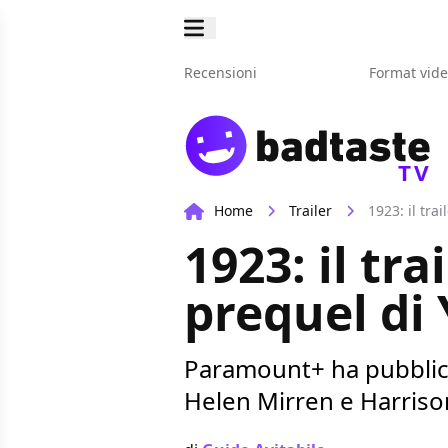
Recensioni
Format vid
TV
Home
Trailer
1923: il tra
1923: il tr
prequel di
Paramount+ ha pubblicato
Helen Mirren e Harriso