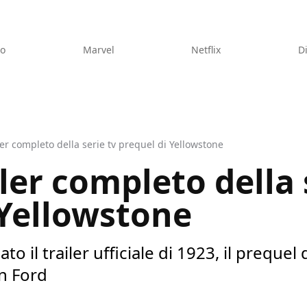
eo
Marvel
Netflix
D
iler completo della serie tv prequel di Yellowstone
ailer completo della 
 Yellowstone
 il trailer ufficiale di 1923, il prequel
n Ford