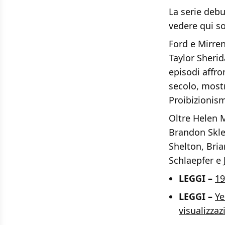
La serie debu
vedere qui so
Ford e Mirre
Taylor Sherid
episodi affro
secolo, mostr
Proibizionis
Oltre Helen M
Brandon Skle
Shelton, Bria
Schlaepfer e 
LEGGI –
19
LEGGI –
Ye
visualizzaz