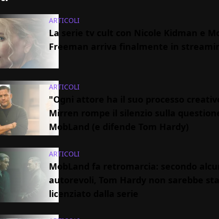
ARTICOLI
La serie tv cult con Nicole Kidman e 
Freeman arriva finalmente in streami
ARTICOLI
"Ogni attore ha il suo processo creativ
Mirren rompe il silenzio sulla question
MobLand (e difende Tom Hardy)
ARTICOLI
MobLand fa retromarcia: secondo alcu
autorevoli, Tom Hardy non sarebbe st
licenziato dalla serie