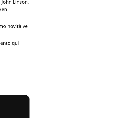
 John Linson,
 Ben
emo novità ve
mento qui