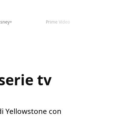
isney+
Prime Video
serie tv
 di Yellowstone con