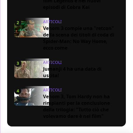
film Legends e nei nuovi
episodi di Cobra Kai
ARTICOLI
2
Venom 3 compie una "retcon"
della scena dei titoli di coda di
Spider-Man: No Way Home,
ecco come
ARTICOLI
3
Jumanji 4 ha una data di
uscita!
ARTICOLI
4
Venom 3, Tom Hardy non ha
rimpianti per la conclusione
della trilogia: "Tutto ciò che
volevamo dare è nel film"