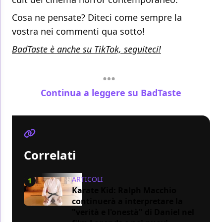
Cosa ne pensate? Diteci come sempre la
vostra nei commenti qua sotto!
BadTaste è anche su TikTok, seguiteci!
Continua a leggere su BadTaste
Correlati
ARTICOLI
1
Karate Kid: Ralph Macchio
continuerà a interpretare la
"verità e l'onestà" di Daniel nel