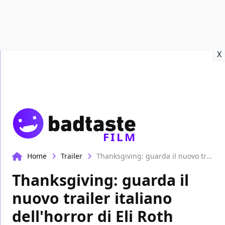
Recensioni
Format video
Marvel
Netflix
Disney+
Prime
X
FILM
Home
Trailer
Thanksgiving: guarda il nuovo trailer italiano dell'horror di Eli Roth
Thanksgiving: guarda il
nuovo trailer italiano
dell'horror di Eli Roth