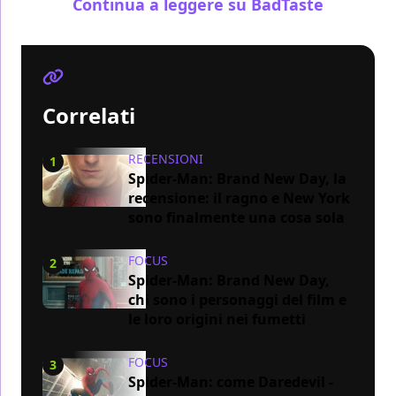
Continua a leggere su BadTaste
Correlati
RECENSIONI
1
Spider-Man: Brand New Day, la
recensione: il ragno e New York
sono finalmente una cosa sola
FOCUS
2
Spider-Man: Brand New Day,
chi sono i personaggi del film e
le loro origini nei fumetti
FOCUS
3
Spider-Man: come Daredevil -