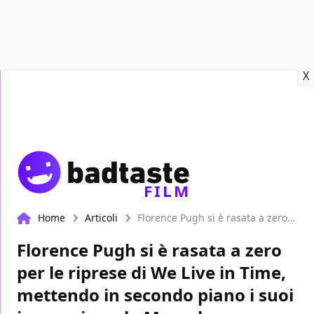
Recensioni
Format video
Marvel
Netflix
Disney+
Prime
X
FILM
Home
Articoli
Florence Pugh si è rasata a zero per le riprese di We Live in Time, mettendo in secondo piano i suoi impegni con la Marvel
Florence Pugh si è rasata a zero
per le riprese di We Live in Time,
mettendo in secondo piano i suoi