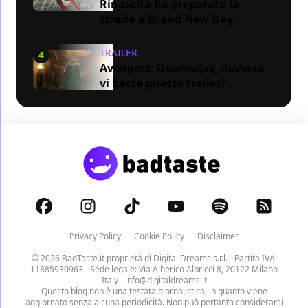
Rinascita ha preparato la
strada a Brand New Day
TRAILER
4
Avengers: Doomsday, davvero
vi basta questo trailer?
Privacy Policy
Cookie Policy
Disclaimer
© 2026 BadTaste.it proprietà di
Digital Dreams s.r.l.
- Partita IVA:
11885930963 - Sede legale: Via Alberico Albricci 8, 20122 Milano
Italy -
info@digitaldreams.it
Questo blog non è una testata giornalistica, in quanto viene
aggiornato senza alcuna periodicità. Non può pertanto considerarsi