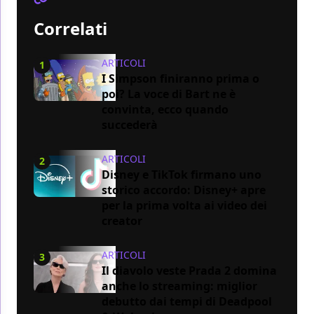
Correlati
ARTICOLI
1
I Simpson finiranno prima o
poi? La voce di Bart ne è
convinta, ecco quando
succederà
ARTICOLI
2
Disney e TikTok firmano uno
storico accordo: Disney+ apre
per la prima volta ai video dei
creator
ARTICOLI
3
Il diavolo veste Prada 2 domina
anche lo streaming: miglior
debutto dai tempi di Deadpool