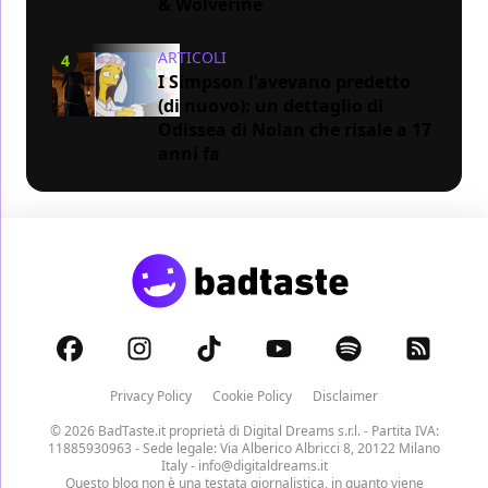
& Wolverine
ARTICOLI
4
I Simpson l'avevano predetto
(di nuovo): un dettaglio di
Odissea di Nolan che risale a 17
anni fa
Privacy Policy
Cookie Policy
Disclaimer
© 2026 BadTaste.it proprietà di
Digital Dreams s.r.l.
- Partita IVA:
11885930963 - Sede legale: Via Alberico Albricci 8, 20122 Milano
Italy -
info@digitaldreams.it
Questo blog non è una testata giornalistica, in quanto viene