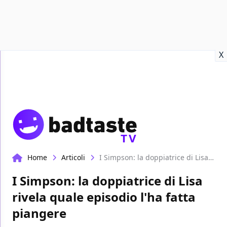
Recensioni
Format video
Marvel
Netflix
Disney+
Prime
X
TV
Home
Articoli
I Simpson: la doppiatrice di Lisa rivela quale episodio l'ha fatta piangere
I Simpson: la doppiatrice di Lisa
rivela quale episodio l'ha fatta
piangere