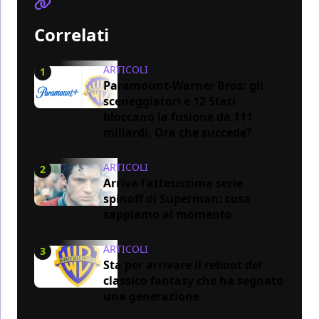
Correlati
ARTICOLI
1
Paramount-Warner Bros: gli
sceneggiatori e 12 Stati
bloccano la fusione da 111
miliardi. Ora che succede?
ARTICOLI
2
Arriva l'attesissima serie
spinoff di Superman: cosa
sappiamo al momento
ARTICOLI
3
Sta per arrivare il reboot del
classico fantasy che ha segnato
una generazione