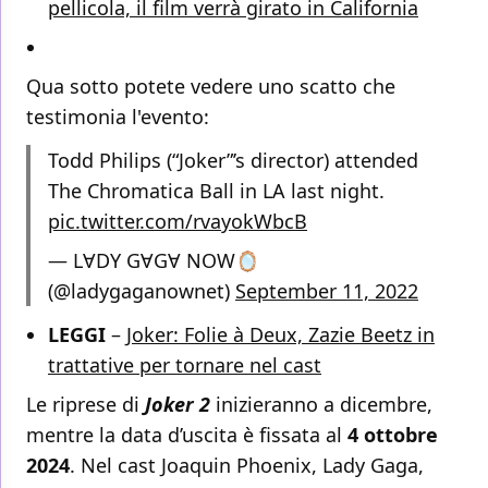
pellicola, il film verrà girato in California
Qua sotto potete vedere uno scatto che
testimonia l'evento:
Todd Philips (“Joker”’s director) attended
The Chromatica Ball in LA last night.
pic.twitter.com/rvayokWbcB
— LⱯDY GⱯGⱯ NOW🪞
(@ladygaganownet)
September 11, 2022
LEGGI
–
Joker: Folie à Deux, Zazie Beetz in
trattative per tornare nel cast
Le riprese di
Joker 2
inizieranno a dicembre,
mentre la data d’uscita è fissata al
4 ottobre
2024
. Nel cast Joaquin Phoenix, Lady Gaga,