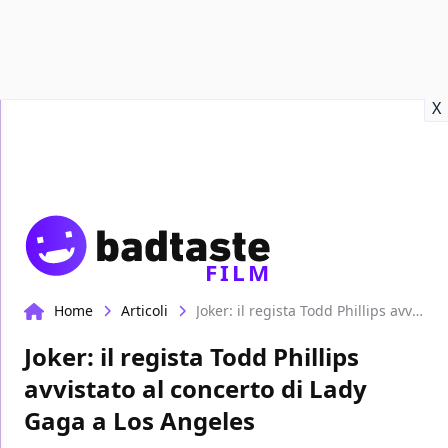
Recensioni
Format video
Marvel
Netflix
Disney+
Prime
X
FILM
Home
Articoli
Joker: il regista Todd Phillips avvistato al concerto di Lady Gaga a Los Angeles
Joker: il regista Todd Phillips
avvistato al concerto di Lady
Gaga a Los Angeles