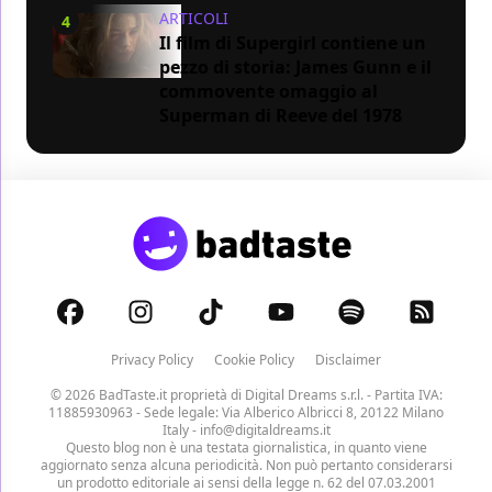
ARTICOLI
4
Il film di Supergirl contiene un
pezzo di storia: James Gunn e il
commovente omaggio al
Superman di Reeve del 1978
Privacy Policy
Cookie Policy
Disclaimer
© 2026 BadTaste.it proprietà di
Digital Dreams s.r.l.
- Partita IVA:
11885930963 - Sede legale: Via Alberico Albricci 8, 20122 Milano
Italy -
info@digitaldreams.it
Questo blog non è una testata giornalistica, in quanto viene
aggiornato senza alcuna periodicità. Non può pertanto considerarsi
un prodotto editoriale ai sensi della legge n. 62 del 07.03.2001