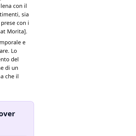
lena con il
imenti, sia
e prese con i
at Morita].
emporale e
are. Lo
ento del
ne di un
a che il
dover