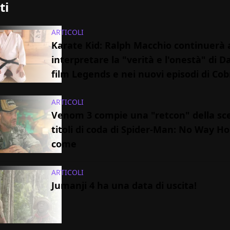
ti
ARTICOLI
Karate Kid: Ralph Macchio continuerà 
interpretare la "verità e l'onestà" di D
film Legends e nei nuovi episodi di Cob
ARTICOLI
Venom 3 compie una "retcon" della sc
titoli di coda di Spider-Man: No Way H
come
ARTICOLI
Jumanji 4 ha una data di uscita!