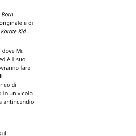
 Born
originale e di
 Karate Kid -
, dove Mr.
d è il suo
ovranno fare
di
rneo di
 in un vicolo
a antincendio
Qui