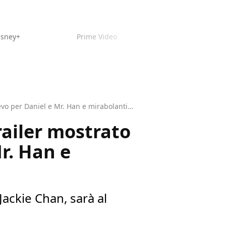
isney+
Prime Video
Karate Kid Legends, la descrizione del trailer mostrato al NYCC: un nuovo allievo per Daniel e Mr. Han e mirabolanti combattimenti!
railer mostrato
r. Han e
Jackie Chan, sarà al