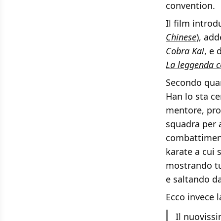
convention.
Il film intro
Chinese
), ad
Cobra Kai
, e 
La leggenda c
Secondo qua
Han lo sta ce
mentore, prop
squadra per a
combattiment
karate a cui 
mostrando tu
e saltando d
Ecco invece l
Il nuovissi