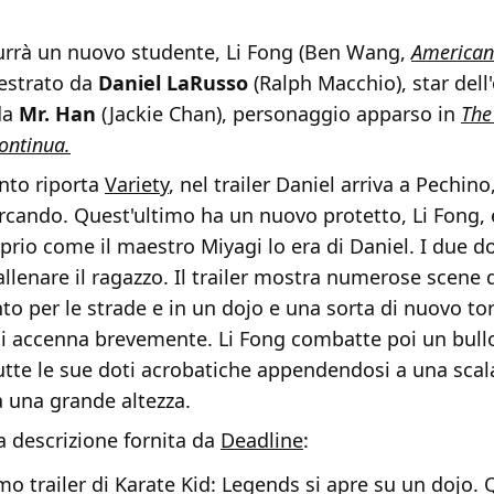
durrà un nuovo studente, Li Fong (Ben Wang,
American
destrato da
Daniel LaRusso
(Ralph Macchio), star dell'
da
Mr. Han
(Jackie Chan), personaggio apparso in
The
ontinua.
nto riporta
Variety
, nel trailer Daniel arriva a Pechino
rcando. Quest'ultimo ha un nuovo protetto, Li Fong, e
rio come il maestro Miyagi lo era di Daniel. I due d
llenare il ragazzo. Il trailer mostra numerose scene 
o per le strade e in un dojo e una sorta di nuovo to
si accenna brevemente. Li Fong combatte poi un bullo
tte le sue doti acrobatiche appendendosi a una scal
a una grande altezza.
a descrizione fornita da
Deadline
:
mo trailer di Karate Kid: Legends si apre su un dojo. 