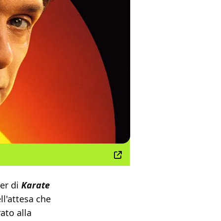
ler
di
Karate
ll'attesa che
ato alla