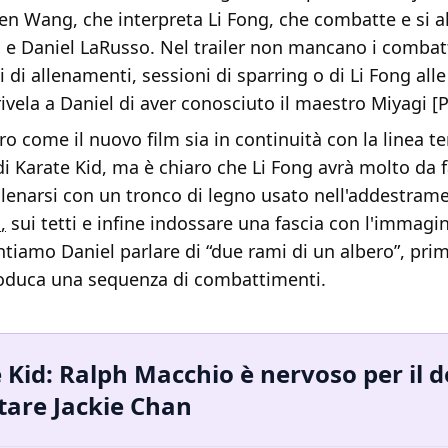
n Wang, che interpreta Li Fong, che combatte e si al
 e Daniel LaRusso. Nel trailer non mancano i combatt
ti di allenamenti, sessioni di sparring o di Li Fong all
rivela a Daniel di aver conosciuto il maestro Miyagi [P
ro come il nuovo film sia in continuità con la linea t
di Karate Kid, ma è chiaro che Li Fong avrà molto da f
lenarsi con un tronco di legno usato nell'addestram
n
,
sui tetti e infine indossare una fascia con l'immagi
tiamo Daniel parlare di “due rami di un albero”, prim
produca una sequenza di combattimenti.
 Kid: Ralph Macchio è nervoso per il 
tare Jackie Chan