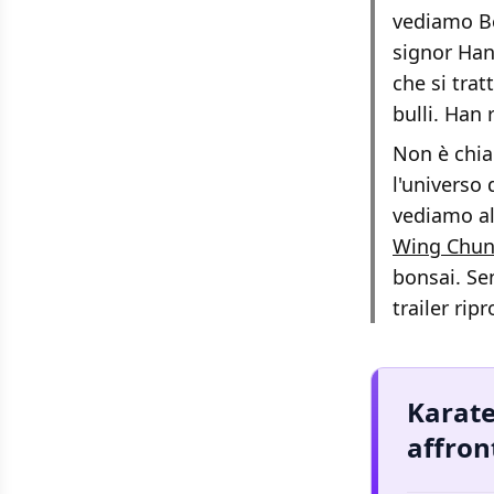
vediamo Be
signor Han
che si trat
bulli. Han 
Non è chia
l'universo 
vediamo al
Wing Chu
bonsai. Sen
trailer ri
Karate
affron