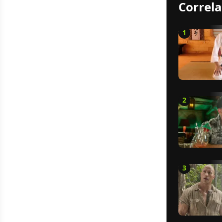
Correla
1
2
3