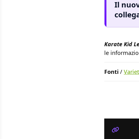
Il nuo
colleg
Karate Kid 
le informazi
Fonti
/
Varie