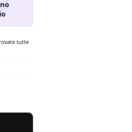
nno
io
rovate tutte