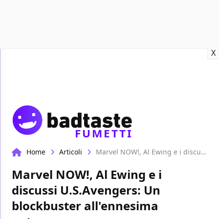
Recensioni
Format video
Marvel
Netflix
Disney+
Prime
X
FUMETTI
Home
Articoli
Marvel NOW!, Al Ewing e i discussi U.S.Avengers: Un blockbuster all'ennesima potenza
Marvel NOW!, Al Ewing e i
discussi U.S.Avengers: Un
blockbuster all'ennesima