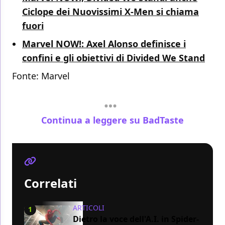
Ciclope dei Nuovissimi X-Men si chiama
fuori
Marvel NOW!: Axel Alonso definisce i
confini e gli obiettivi di Divided We Stand
Fonte:
Marvel
Continua a leggere su BadTaste
Correlati
ARTICOLI
1
Dietro la voce dell'A.I. in Spider-