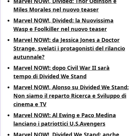
Marvel NOW!, Divided: Thor Odinson e
Miles Morales nel nuovo teaser
Marvel NOW!, Divided: la Nuovissima
Wasp e Foolkiller nel nuovo teaser
Marvel NOW!: da Jessica Jones a Doctor
Strange, svelati i protagonisti del rilancio
autunnale?
Marvel NOW!: dopo Civil War II sarà
tempo di Divided We Stand
Marvel NOW!, Alonso su Divided We Stand:
Non siamo il reparto Ricerca e Sviluppo di
cinema e TV
Marvel NOW!: Al Ewing e Paco Medina
lanciano i patriottici U.S.Avengers
Marvel NOW!, Divided We Stand: anche