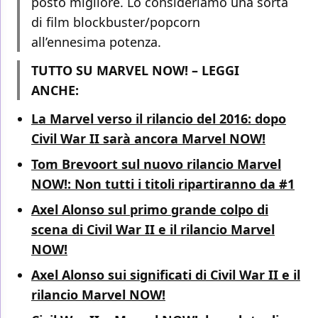
posto migliore. Lo consideriamo una sorta
di film blockbuster/popcorn
all’ennesima potenza.
TUTTO SU MARVEL NOW! – LEGGI
ANCHE:
La Marvel verso il rilancio del 2016: dopo
Civil War II sarà ancora Marvel NOW!
Tom Brevoort sul nuovo rilancio Marvel
NOW!: Non tutti i titoli ripartiranno da #1
Axel Alonso sul primo grande colpo di
scena di Civil War II e il rilancio Marvel
NOW!
Axel Alonso sui significati di Civil War II e il
rilancio Marvel NOW!