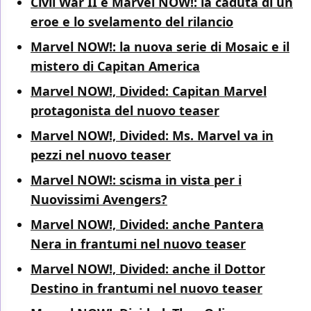
Civil War II e Marvel NOW!: la caduta di un
eroe e lo svelamento del rilancio
Marvel NOW!: la nuova serie di Mosaic e il
mistero di Capitan America
Marvel NOW!, Divided: Capitan Marvel
protagonista del nuovo teaser
Marvel NOW!, Divided: Ms. Marvel va in
pezzi nel nuovo teaser
Marvel NOW!: scisma in vista per i
Nuovissimi Avengers?
Marvel NOW!, Divided: anche Pantera
Nera in frantumi nel nuovo teaser
Marvel NOW!, Divided: anche il Dottor
Destino in frantumi nel nuovo teaser