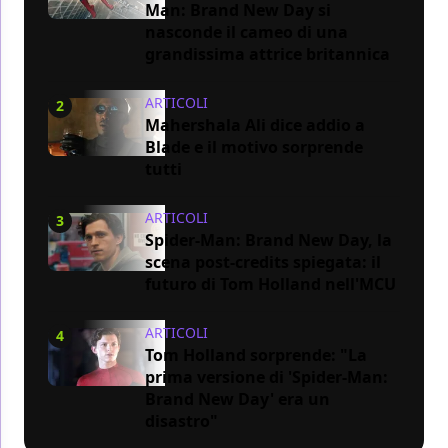
Man: Brand New Day si
nasconde il cameo di una
grandissima attrice britannica
ARTICOLI
2
Mahershala Ali dice addio a
Blade e il motivo sorprende
tutti
ARTICOLI
3
Spider-Man: Brand New Day, la
scena post-credits spiegata: il
futuro di Tom Holland nell'MCU
ARTICOLI
4
Tom Holland sorprende: "La
prima versione di 'Spider-Man:
Brand New Day' era un
disastro"