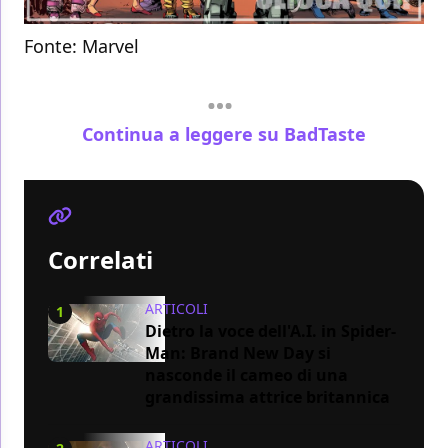
Fonte:
Marvel
Continua a leggere su BadTaste
Correlati
ARTICOLI
1
Dietro la voce dell'A.I. in Spider-
Man: Brand New Day si
nasconde il cameo di una
grandissima attrice britannica
ARTICOLI