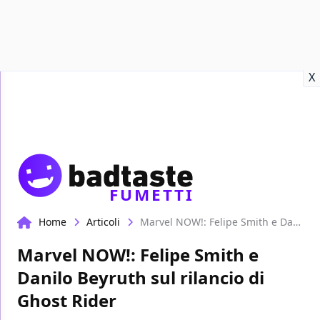
Recensioni
Format video
Marvel
Netflix
Disney+
Prime
X
FUMETTI
Home
Articoli
Marvel NOW!: Felipe Smith e Danilo Beyruth sul rilancio di Ghost Rider
Marvel NOW!: Felipe Smith e
Danilo Beyruth sul rilancio di
Ghost Rider