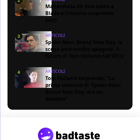
2
Mahershala Ali dice addio a
Blade e il motivo sorprende
tutti
ARTICOLI
3
Spider-Man: Brand New Day, la
scena post-credits spiegata: il
futuro di Tom Holland nell'MCU
ARTICOLI
4
Tom Holland sorprende: "La
prima versione di 'Spider-Man:
Brand New Day' era un
disastro"