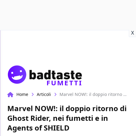
Recensioni
Format video
Marvel
Netflix
Disney+
Prime
X
FUMETTI
Home
Articoli
Marvel NOW!: il doppio ritorno di Ghost Rider, nei fumetti e in Agents of SHIELD
Marvel NOW!: il doppio ritorno di
Ghost Rider, nei fumetti e in
Agents of SHIELD