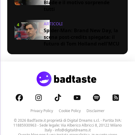
Blade e il motivo sorprende
tutti
ARTICOLI
4
Spider-Man: Brand New Day, la
scena post-credits spiegata: il
futuro di Tom Holland nell'MCU
Privacy Policy
Cookie Policy
Disclaimer
© 2026 BadTaste.it proprietà di
Digital Dreams s.r.l.
- Partita IVA:
11885930963 - Sede legale: Via Alberico Albricci 8, 20122 Milano
Italy -
info@digitaldreams.it
Questo blog non è una testata giornalistica, in quanto viene