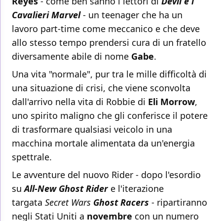
Reyes
- come ben sanno i lettori di
Devil e i
Cavalieri Marvel
- un teenager che ha un
lavoro part-time come meccanico e che deve
allo stesso tempo prendersi cura di un fratello
diversamente abile di nome
Gabe
.
Una vita "normale", pur tra le mille difficoltà di
una situazione di crisi, che viene sconvolta
dall'arrivo nella vita di Robbie di
Eli Morrow
,
uno spirito maligno che gli conferisce il potere
di trasformare qualsiasi veicolo in una
macchina mortale alimentata da un'energia
spettrale.
Le avventure del nuovo Rider - dopo l'esordio
su
All-New Ghost Rider
e l'iterazione
targata
Secret Wars
Ghost Racers
- ripartiranno
negli Stati Uniti a
novembre
con un numero