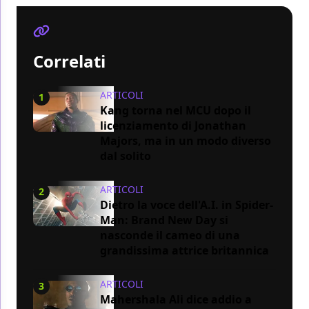
Correlati
ARTICOLI
1
Kang torna nel MCU dopo il
licenziamento di Jonathan
Majors, ma in un modo diverso
dal solito
ARTICOLI
2
Dietro la voce dell'A.I. in Spider-
Man: Brand New Day si
nasconde il cameo di una
grandissima attrice britannica
ARTICOLI
3
Mahershala Ali dice addio a