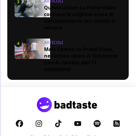
ARTICOLI
3
Questo action su Prime Video
contiene la migliore scena di
combattimento con coltelli di
sempre
ARTICOLI
4
Matt Damon su Prime Video,
nell'action vicino al fallimento
(che fu salvato dall'11
settembre)