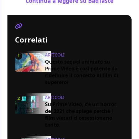
Continua a leggere su BadTaste
Correlati
ARTICOLI
1
Questo sequel animato su
Prime Video è così potente da
ridefinire il concetto di film di
supereroi
ARTICOLI
2
Su Prime Video, c'è un horror
del 2021 che spiega perché i
film vietati ci ossessionano
tanto