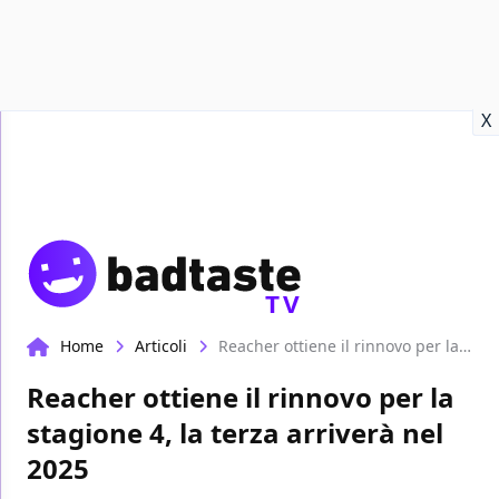
Recensioni
Format video
Marvel
Netflix
Disney+
Prime
X
TV
Home
Articoli
Reacher ottiene il rinnovo per la stagione 4, la terza arriverà nel 2025
Reacher ottiene il rinnovo per la
stagione 4, la terza arriverà nel
2025