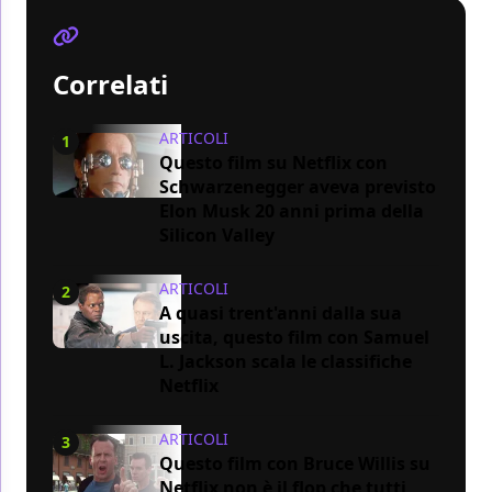
Correlati
ARTICOLI
1
Questo film su Netflix con
Schwarzenegger aveva previsto
Elon Musk 20 anni prima della
Silicon Valley
ARTICOLI
2
A quasi trent'anni dalla sua
uscita, questo film con Samuel
L. Jackson scala le classifiche
Netflix
ARTICOLI
3
Questo film con Bruce Willis su
Netflix non è il flop che tutti