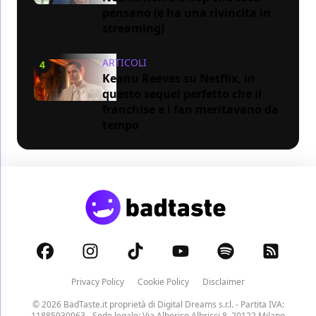
pensano (e ha una rivincita in
streaming)
ARTICOLI
4
Keanu Reeves su Netflix, in
questo sequel perfetto che il
franchise e i fan meritavano da
tempo
Privacy Policy
Cookie Policy
Disclaimer
© 2026 BadTaste.it proprietà di
Digital Dreams s.r.l.
- Partita IVA:
11885930963 - Sede legale: Via Alberico Albricci 8, 20122 Milano