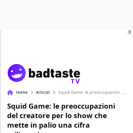
Recensioni
Format video
Marvel
Netflix
Disney+
Prime
X
TV
Home
Articoli
Squid Game: le preoccupazioni del creatore per lo show che mette in palio una cifra milionaria
Squid Game: le preoccupazioni
del creatore per lo show che
mette in palio una cifra