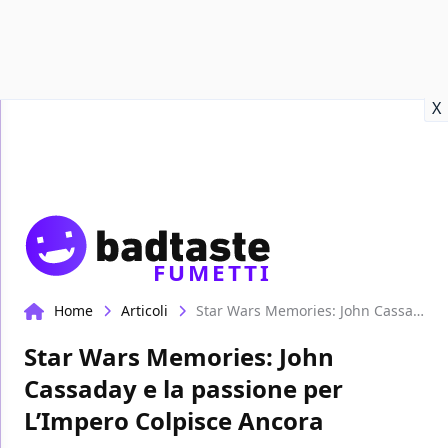
Recensioni
Format video
Marvel
Netflix
Disney+
Prime
X
FUMETTI
Home
Articoli
Star Wars Memories: John Cassaday e la passione per L’Impero Colpisce Ancora
Star Wars Memories: John
Cassaday e la passione per
L’Impero Colpisce Ancora