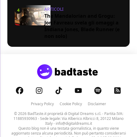
ARTICOLI
4
The Mandalorian and Grogu:
Jon Favreau svela gli omaggi a
Indiana Jones, Blade Runner (e
non solo)
Privacy Policy
Cookie Policy
Disclaimer
© 2026 BadTaste.it proprietà di
Digital Dreams s.r.l.
- Partita IVA:
11885930963 - Sede legale: Via Alberico Albricci 8, 20122 Milano
Italy -
info@digitaldreams.it
Questo blog non è una testata giornalistica, in quanto viene
aggiornato senza alcuna periodicità. Non può pertanto considerarsi