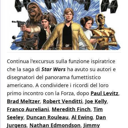
Continua l'excursus sulla funzione ispiratrice
che la saga di
Star Wars
ha avuto su autori e
disegnatori del panorama fumettistico
americano. A condividere i ricordi del loro
primo incontro con la Forza, dopo
Paul Levitz
,
Brad Meltzer
,
Robert Venditti
,
Joe Kelly
,
Franco Aureliani
,
Meredith Finch
,
Tim
Seeley
,
Duncan Rouleau
,
Al Ewing
,
Dan
Jurgens
,
Nathan Edmondson
,
Jimmy