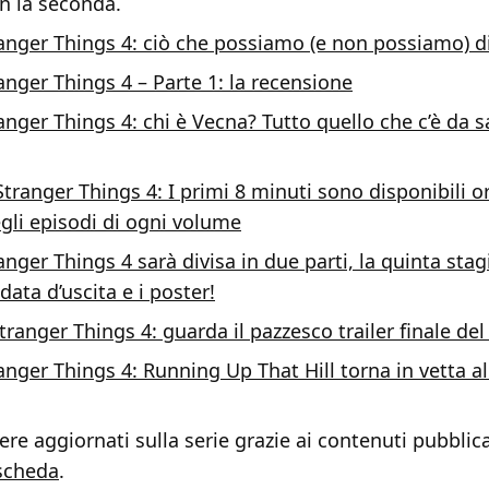
on la seconda.
anger Things 4: ciò che possiamo (e non possiamo) di
anger Things 4 – Parte 1: la recensione
anger Things 4: chi è Vecna? Tutto quello che c’è da s
Stranger Things 4: I primi 8 minuti sono disponibili ora
li episodi di ogni volume
anger Things 4 sarà divisa in due parti, la quinta sta
 data d’uscita e i poster!
tranger Things 4: guarda il pazzesco trailer finale de
anger Things 4: Running Up That Hill torna in vetta al
re aggiornati sulla serie grazie ai contenuti pubblica
scheda
.