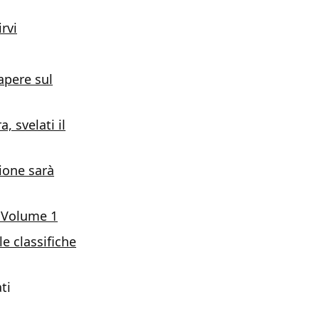
rvi
apere sul
, svelati il
gione sarà
l Volume 1
le classifiche
ti