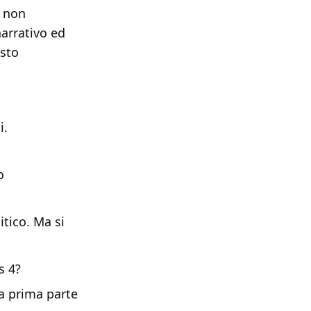
ì non
narrativo ed
osto
i.
o
itico. Ma si
s 4?
la prima parte