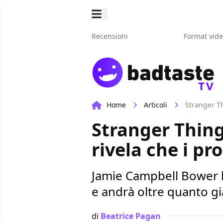
Recensioni
Format vid
TV
Home
Articoli
Stranger Th
Stranger Thin
rivela che i pr
Jamie Campbell Bower ha
e andrà oltre quanto g
di
Beatrice Pagan