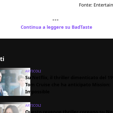
Fonte:
Entertai
Continua a leggere su BadTaste
ti
ARTICOLI
Su Netflix, il thriller dimenticato del 1
Tom Cruise che ha anticipato Mission:
Impossible
ARTICOLI
Questo revenge thriller coreano su Net