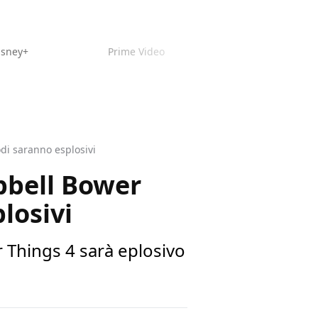
isney+
Prime Video
di saranno esplosivi
pbell Bower
losivi
 Things 4 sarà eplosivo