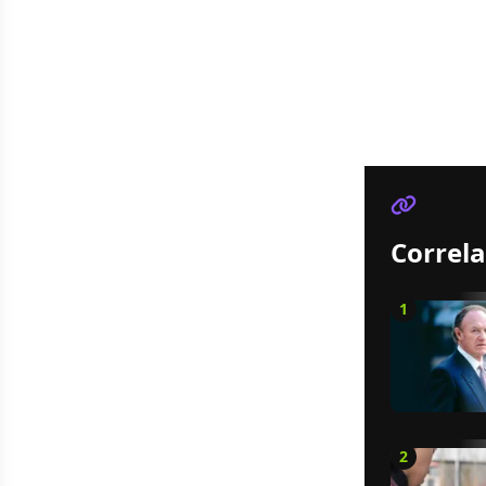
Correla
1
2