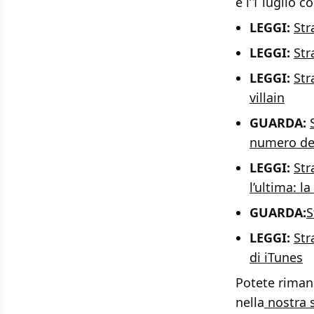
e l’1 luglio c
LEGGI:
Str
LEGGI:
Str
LEGGI:
Str
villain
GUARDA:
numero deg
LEGGI:
Str
l’ultima: la
GUARDA:
S
LEGGI:
Str
di iTunes
Potete rimane
nella
nostra 