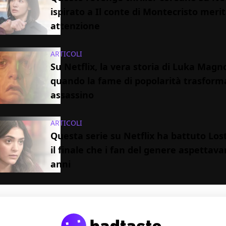
ispirato a Il conte di Montecristo merit
attenzione
ARTICOLI
Su Netflix, la vera storia di Luka Magn
quando la fame di popolarità trasform
assassino
ARTICOLI
Questa serie su Netflix ha battuto Los
il finale che i fan del genere aspettav
anni