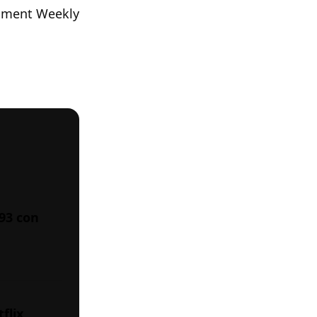
nment Weekly
993 con
flix