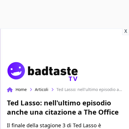
Recensioni
Format video
Marvel
Netflix
Disney+
Prime
X
TV
Home
Articoli
Ted Lasso: nell'ultimo episodio anche una citazione a The Office
Ted Lasso: nell'ultimo episodio
anche una citazione a The Office
Il finale della stagione 3 di Ted Lasso è