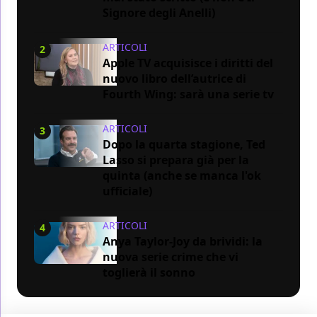
Signore degli Anelli)
ARTICOLI
2
Apple TV acquisisce i diritti del
nuovo libro dell’autrice di
Fourth Wing: sarà una serie tv
ARTICOLI
3
Dopo la quarta stagione, Ted
Lasso si prepara già per la
quinta (anche se manca l'ok
ufficiale)
ARTICOLI
4
Anya Taylor-Joy da brividi: la
nuova serie crime che vi
toglierà il sonno