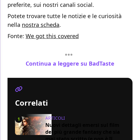
preferite, sui nostri canali social.
Potete trovare tutte le notizie e le curiosità
nella
nostra scheda
.
Fonte:
We got this covered
Continua a leggere su BadTaste
Correlati
ARTICOLI
1
Nuovi dettagli emersi sul film
del più grande fantasy che sia
mai stato scritto (e non è Il