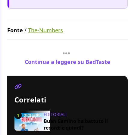
Fonte
/
The-Numbers
Continua a leggere su BadTaste
Correlati
EDITORIALI
1
Buen Camino ha battuto il
record: e quindi?