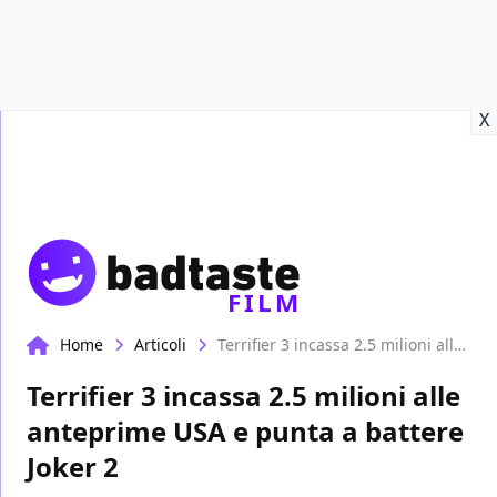
Recensioni
Format video
Marvel
Netflix
Disney+
Prime
X
FILM
Home
Articoli
Terrifier 3 incassa 2.5 milioni alle anteprime USA e punta a battere Joker 2
Terrifier 3 incassa 2.5 milioni alle
anteprime USA e punta a battere
Joker 2