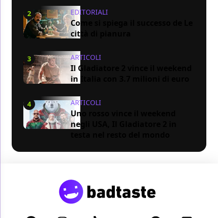
EDITORIALI
2
Come si spiega il successo de Le
città di pianura
ARTICOLI
3
Il Gladiatore 2 vince il weekend
in Italia con 3.7 milioni di euro
ARTICOLI
4
Uno rosso vince il weekend
negli USA, Il Gladiatore 2 in
testa nel resto del mondo