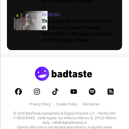
altro film molto atteso
ARTICOLI
4
The Odyssey: Ulisse e il cavallo
di Troia nel nuovo filmato
(mozzafiato) dal prossimo film
di Christopher Nolan
Privacy Policy
Cookie Policy
Disclaimer
© 2026 BadTaste.it proprietà di
Digital Dreams s.r.l.
- Partita IVA:
11885930963 - Sede legale: Via Alberico Albricci 8, 20122 Milano
Italy -
info@digitaldreams.it
Questo blog non è una testata giornalistica, in quanto viene