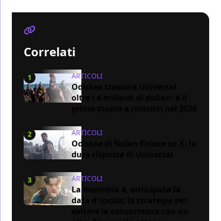
Correlati
ARTICOLI
1
Odissea trascina Universal
oltre i 4 miliardi di dollari: è il
primo studio a riuscirci nel 2026
ARTICOLI
2
Odissea di Nolan finisce su X: la
dura risposta di Universal
ARTICOLI
3
La mummia 4, anticipata la
data d'uscita: la strategia per
evitare la concorrenza con un