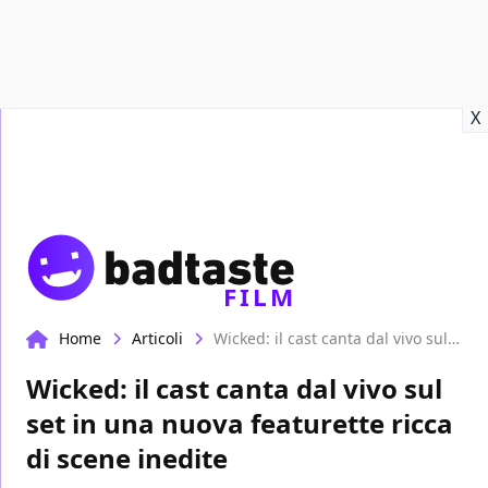
Recensioni
Format video
Marvel
Netflix
Disney+
Prime
X
FILM
Home
Articoli
Wicked: il cast canta dal vivo sul set in una nuova featurette ricca di scene inedite
Wicked: il cast canta dal vivo sul
set in una nuova featurette ricca
di scene inedite