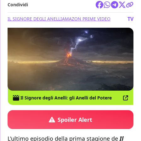
Condividi
TV
IL SIGNORE DEGLI ANELLI
AMAZON PRIME VIDEO
Il Signore degli Anelli: gli Anelli del Potere
Spoiler Alert
L'ultimo episodio della prima stagione de
Il