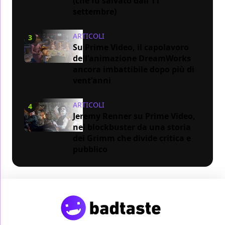
(che fu salvato dall'11
settembre)
ARTICOLI
3
Su Prime Video, il capolavoro
dell'animazione DreamWorks
ancora imbattibile dopo più di
vent'anni
ARTICOLI
4
Jeremy Renner su Prime Video,
nel blockbuster da una storia
dei Grimm che divide critica e
pubblico