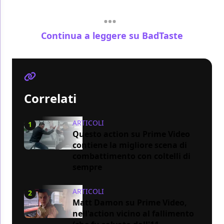
Continua a leggere su BadTaste
Correlati
ARTICOLI
1
Questo action su Prime Video
contiene la migliore scena di
combattimento con coltelli di
sempre
ARTICOLI
2
Matt Damon su Prime Video,
nell'action vicino al fallimento