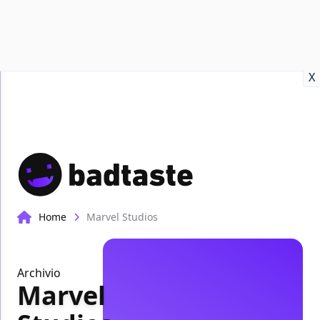
Recensioni
Format video
Marvel
Netflix
Disney+
Prime
X
Home
Marvel Studios
Archivio
Marvel