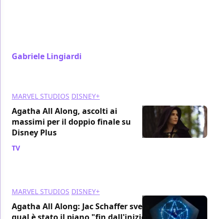
però clamorosi, ma non riescono a compensare del
tutto i flop segnalando una crescente disaffezione.
Riuscirà il 2025 pieno di supereroi a ribaltare la
tendenza?
Gabriele Lingiardi
/ 03 nov 2024
MARVEL STUDIOS
DISNEY+
Agatha All Along, ascolti ai
massimi per il doppio finale su
Disney Plus
TV
/ 02 nov 2024
MARVEL STUDIOS
DISNEY+
Agatha All Along: Jac Schaffer svela
qual è stato il piano "fin dall'inizio"