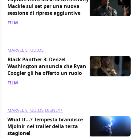
Mackie sul set per una nuova
sessione di riprese aggiuntive
FILM
/ 13 nov 2024
MARVEL STUDIOS
Black Panther 3: Denzel
Washington annuncia che Ryan
Coogler gli ha offerto un ruolo
FILM
/ 12 nov 2024
MARVEL STUDIOS
DISNEY+
What If...? Tempesta brandisce
Mjolnir nel trailer della terza
stagione!