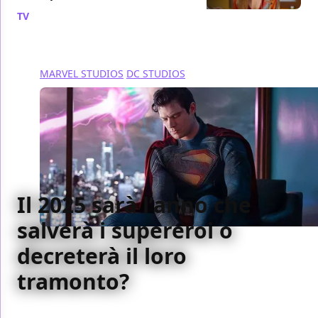
TV
/ 04 nov 2024
MARVEL STUDIOS
DC STUDIOS
Il 2025 sarà l’anno che
salverà i supereroi o
decreterà il loro
tramonto?
Il cinecomic è in una fase in cui pochi successi sono