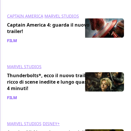
CAPTAIN AMERICA
MARVEL STUDIOS
Captain America 4: guarda il nuovo
trailer!
FILM
/ 09 nov 2024
MARVEL STUDIOS
Thunderbolts*, ecco il nuovo trailer
ricco di scene inedite e lungo quasi
4 minuti!
FILM
/ 09 nov 2024
MARVEL STUDIOS
DISNEY+