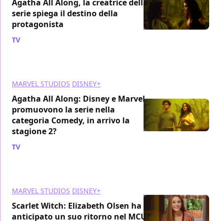
Agatha All Along, la creatrice della
serie spiega il destino della
protagonista
TV
/ 06 nov 2024
MARVEL STUDIOS
DISNEY+
Agatha All Along: Disney e Marvel
promuovono la serie nella
categoria Comedy, in arrivo la
stagione 2?
TV
/ 05 nov 2024
MARVEL STUDIOS
DISNEY+
Scarlet Witch: Elizabeth Olsen ha
anticipato un suo ritorno nel MCU?