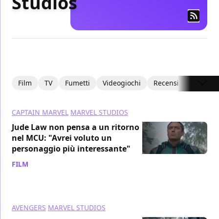
Studios
Film
TV
Fumetti
Videogiochi
Recensioni
Focu
CAPTAIN MARVEL
MARVEL STUDIOS
Jude Law non pensa a un ritorno
nel MCU: "Avrei voluto un
personaggio più interessante"
FILM
/ 14 nov 2024
AVENGERS
MARVEL STUDIOS