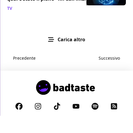
TV
/ 02 nov 2024
Carica altro
Precedente
Successivo
Privacy Policy
Cookie Policy
Disclaimer
© 2026 BadTaste.it proprietà di
Digital Dreams s.r.l.
- Partita IVA: