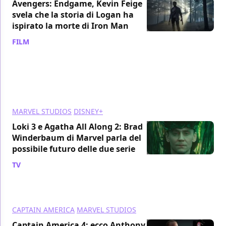
Avengers: Endgame, Kevin Feige
svela che la storia di Logan ha
ispirato la morte di Iron Man
FILM
/ 14 nov 2024
MARVEL STUDIOS
DISNEY+
Loki 3 e Agatha All Along 2: Brad
Winderbaum di Marvel parla del
possibile futuro delle due serie
TV
/ 13 nov 2024
CAPTAIN AMERICA
MARVEL STUDIOS
Captain America 4: ecco Anthony