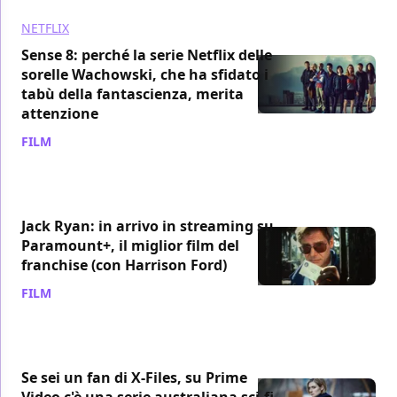
NETFLIX
Sense 8: perché la serie Netflix delle
sorelle Wachowski, che ha sfidato i
tabù della fantascienza, merita
attenzione
FILM
/ 30 mar
Jack Ryan: in arrivo in streaming su
Paramount+, il miglior film del
franchise (con Harrison Ford)
FILM
/ 30 mar
Se sei un fan di X-Files, su Prime
Video c'è una serie australiana sci-fi