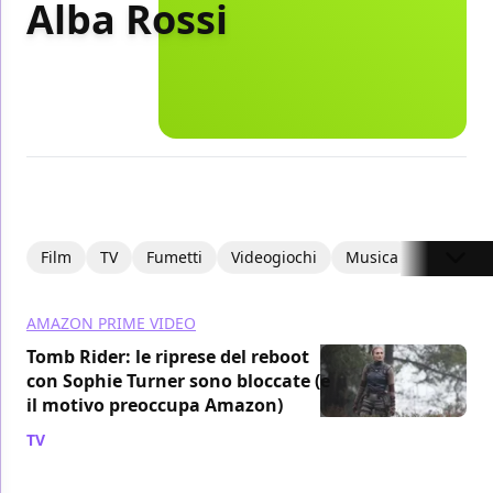
Alba Rossi
Film
TV
Fumetti
Videogiochi
Musica
Focus
AMAZON PRIME VIDEO
Tomb Rider: le riprese del reboot
con Sophie Turner sono bloccate (e
il motivo preoccupa Amazon)
TV
/ 31 mar