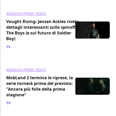
AMAZON PRIME VIDEO
Vought Rising: Jensen Ackles rivela
dettagli interessanti sullo spinoff di
The Boys (e sul futuro di Soldier
Boy)
TV
/ 29 mar
AMAZON PRIME VIDEO
MobLand 2 termina le riprese, la
serie tornerà prima del previsto:
"Ancora più folle della prima
stagione"
TV
/ 29 mar