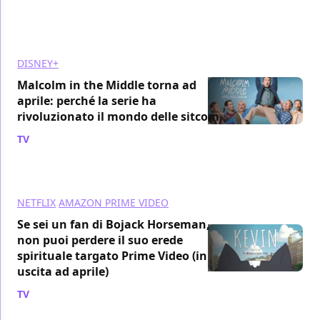
DISNEY+
Malcolm in the Middle torna ad
aprile: perché la serie ha
rivoluzionato il mondo delle sitcom
TV
/ 29 mar
NETFLIX
AMAZON PRIME VIDEO
Se sei un fan di Bojack Horseman,
non puoi perdere il suo erede
spirituale targato Prime Video (in
uscita ad aprile)
TV
/ 29 mar