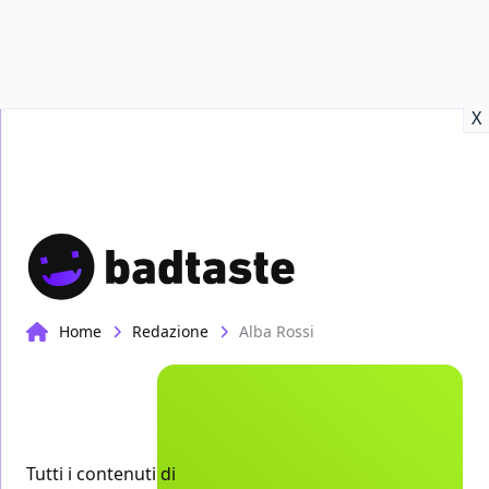
Recensioni
Format video
Marvel
Netflix
Disney+
Prime
X
Home
Redazione
Alba Rossi
Tutti i contenuti di