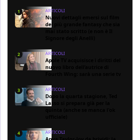
ARTICOLI
1
Nuovi dettagli emersi sul film
del più grande fantasy che sia
mai stato scritto (e non è Il
Signore degli Anelli)
ARTICOLI
2
Apple TV acquisisce i diritti del
nuovo libro dell’autrice di
Fourth Wing: sarà una serie tv
ARTICOLI
3
Dopo la quarta stagione, Ted
Lasso si prepara già per la
quinta (anche se manca l'ok
ufficiale)
ARTICOLI
4
Anya Taylor-Joy da brividi: la