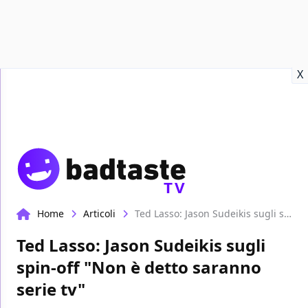
Recensioni
Format video
Marvel
Netflix
Disney+
Prime
X
TV
Home
Articoli
Ted Lasso: Jason Sudeikis sugli spin-off "Non è detto saranno serie tv"
Ted Lasso: Jason Sudeikis sugli
spin-off "Non è detto saranno
serie tv"