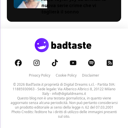
nuova serie crime che vi
toglierà il sonno
Privacy Policy
Cookie Policy
Disclaimer
© 2026 BadTaste.it proprietà di
Digital Dreams s.r.l.
- Partita IVA:
11885930963 - Sede legale: Via Alberico Albricci 8, 20122 Milano
Italy -
info@digitaldreams.it
Questo blog non è una testata giornalistica, in quanto viene
aggiornato senza alcuna periodicità. Non può pertanto considerarsi
un prodotto editoriale ai sensi della legge n. 62 del 07.03.2001
Photo Credits: l’editore ha i diritti di utilizzo delle immagini presenti
sul sito.