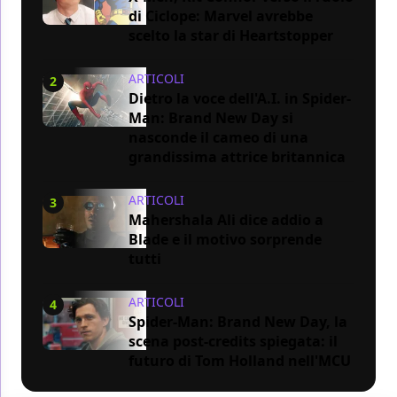
di Ciclope: Marvel avrebbe
scelto la star di Heartstopper
ARTICOLI
2
Dietro la voce dell'A.I. in Spider-
Man: Brand New Day si
nasconde il cameo di una
grandissima attrice britannica
ARTICOLI
3
Mahershala Ali dice addio a
Blade e il motivo sorprende
tutti
ARTICOLI
4
Spider-Man: Brand New Day, la
scena post-credits spiegata: il
futuro di Tom Holland nell'MCU