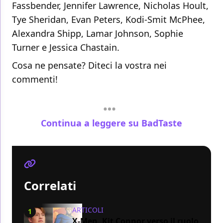
Fassbender, Jennifer Lawrence, Nicholas Hoult,
Tye Sheridan, Evan Peters, Kodi-Smit McPhee,
Alexandra Shipp, Lamar Johnson, Sophie
Turner e Jessica Chastain.
Cosa ne pensate? Diteci la vostra nei
commenti!
Continua a leggere su BadTaste
Correlati
ARTICOLI
1
X-Men, Kit Connor verso il ruolo