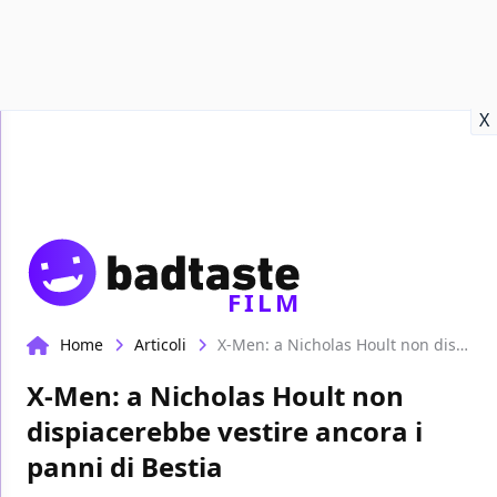
Recensioni
Format video
Marvel
Netflix
Disney+
Prime
X
FILM
Home
Articoli
X-Men: a Nicholas Hoult non dispiacerebbe vestire ancora i panni di Bestia
X-Men: a Nicholas Hoult non
dispiacerebbe vestire ancora i
panni di Bestia