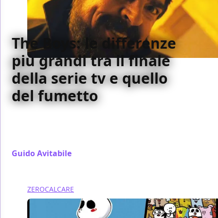
The Boys: le differenze
più grandi tra il finale
della serie tv e quello
del fumetto
Quali sono le più grandi differenze tra il finale del
fumetto e della serie tv di The Boys? Scopriamole
insieme
Guido Avitabile
/ 24 mag
ZEROCALCARE