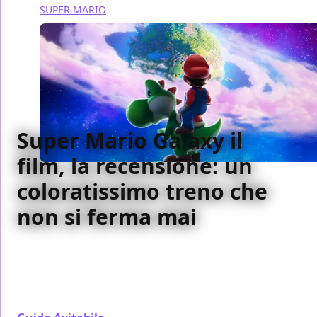
SUPER MARIO
Super Mario Galaxy il
film, la recensione: un
coloratissimo treno che
non si ferma mai
Super Mario Galaxy è un film frenetico, che non si
ferma mai fin dalle prime inquadrature, e che
introduce tanti nuovi personaggi nell'universo
cinematografico Nintendo