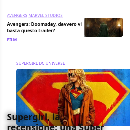
AVENGERS
MARVEL STUDIOS
Avengers: Doomsday, davvero vi
basta questo trailer?
FILM
/ 21 lug
SUPERGIRL
DC UNIVERSE
Supergirl, la
recensione: una Super