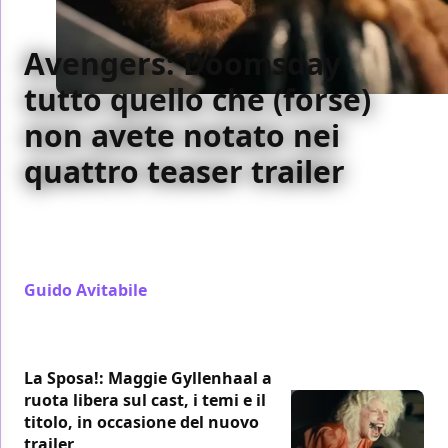
Avengers: Doomsday
tutto quello che (forse)
non avete notato nei
quattro teaser trailer
Facciamo ordine sui teaser trailer di Avengers:
Doomsday e analizziamo alcune delle teorie più
popolari su Internet
Guido Avitabile
/ 24 gen
La Sposa!: Maggie Gyllenhaal a
ruota libera sul cast, i temi e il
titolo, in occasione del nuovo
trailer