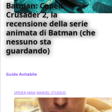
Batman: Caped
Crusader 2, la
recensione della serie
animata di Batman (che
nessuno sta
guardando)
Batman: Caped Crusader torna con la stagione 2,
con il debutto di Joker e di altri cattivi iconici
Guido Avitabile
/ 07 ago
SPIDER-MAN
MARVEL STUDIOS