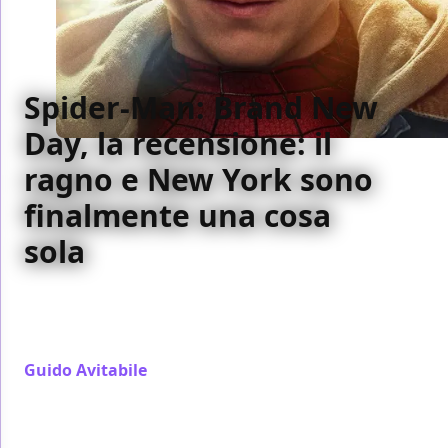
Spider-Man: Brand New
Day, la recensione: il
ragno e New York sono
finalmente una cosa
sola
Grazie a Spider-Man: Brand New Day, Tom Holland si
affermerà definitivamente come il Peter
Parker/Spider-Man più fedele al personaggio.
Guido Avitabile
/ 29 lug