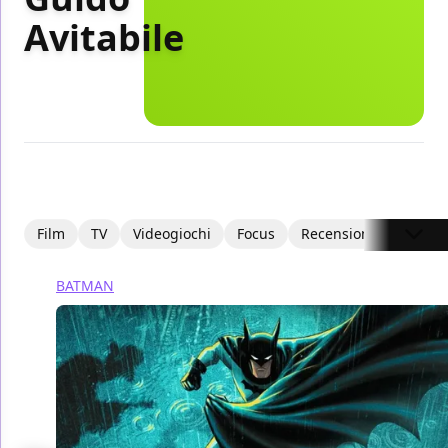
Avitabile
Film
TV
Videogiochi
Focus
Recensioni
Intervi
BATMAN