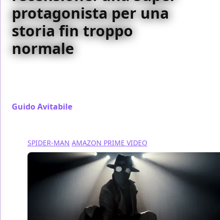
protagonista per una
storia fin troppo
normale
Milly Alcock è il punto di forza supremo di Supergirl,
mentre la sceneggiatura purtroppo non riesce a
brillare allo stesso modo
Guido Avitabile
/ 26 giu
SPIDER-MAN
AMAZON PRIME VIDEO