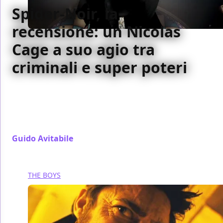
Spider-Noir, la
recensione: un Nicolas
Cage a suo agio tra
criminali e super poteri
Spider-Noir porta a schermo una delle migliori
performance di Nicolas Cage, perfettamente a suo
agio nei panni di Ben Reilly e nelle atmosfere da anni
'30
Guido Avitabile
/ 08 giu
THE BOYS