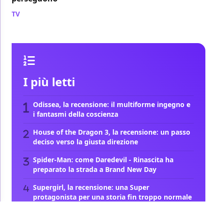
TV
/ 31 ott 2024
I più letti
Odissea, la recensione: il multiforme ingegno e
i fantasmi della coscienza
House of the Dragon 3, la recensione: un passo
deciso verso la giusta direzione
Spider-Man: come Daredevil - Rinascita ha
preparato la strada a Brand New Day
Supergirl, la recensione: una Super
protagonista per una storia fin troppo normale
Guardare l'Odissea per guardarci come