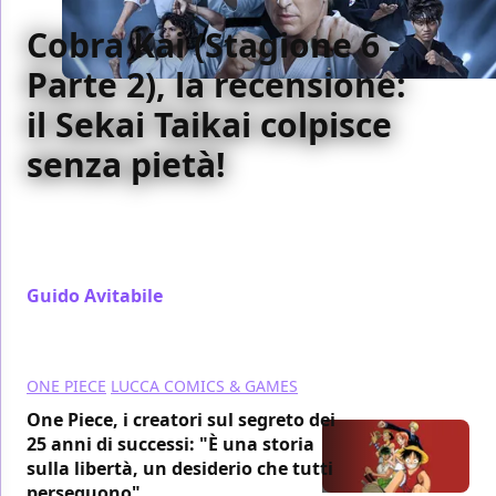
Cobra Kai (Stagione 6 -
Parte 2), la recensione:
il Sekai Taikai colpisce
senza pietà!
La stagione 6 di Cobra Kai entra nel vivo con la parte
2, con tantissimi scontri e ancora una volta, nuove
rivalità
Guido Avitabile
/ 15 nov 2024
ONE PIECE
LUCCA COMICS & GAMES
One Piece, i creatori sul segreto dei
25 anni di successi: "È una storia
sulla libertà, un desiderio che tutti
perseguono"