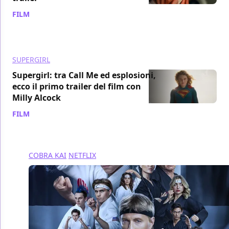
FILM
/ 15 gen
SUPERGIRL
Supergirl: tra Call Me ed esplosioni,
ecco il primo trailer del film con
Milly Alcock
FILM
/ 11 dic 2025
COBRA KAI
NETFLIX