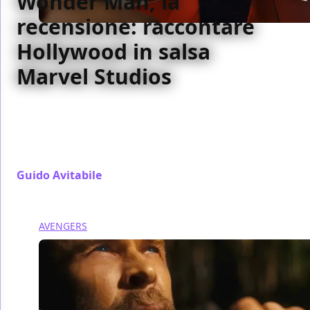
Wonder Man, la
recensione: raccontare
Hollywood in salsa
Marvel Studios
Allontanandosi completamente dal Multiverso,
tornando a terra, e raccontando la propria
Hollywood, Wonder Man riesce a stupire e ad
alleggerire quest'ondata stanca di super eroi.
Guido Avitabile
/ 02 feb
AVENGERS