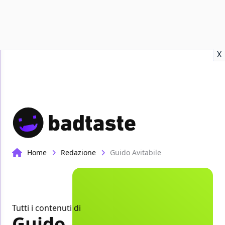
Recensioni
Format video
Marvel
Netflix
Disney+
Prime
X
Home
Redazione
Guido Avitabile
Tutti i contenuti di
Guido