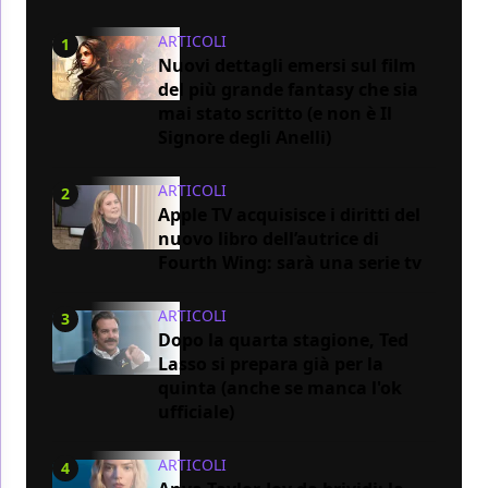
ARTICOLI
1
Nuovi dettagli emersi sul film
del più grande fantasy che sia
mai stato scritto (e non è Il
Signore degli Anelli)
ARTICOLI
2
Apple TV acquisisce i diritti del
nuovo libro dell’autrice di
Fourth Wing: sarà una serie tv
ARTICOLI
3
Dopo la quarta stagione, Ted
Lasso si prepara già per la
quinta (anche se manca l'ok
ufficiale)
ARTICOLI
4