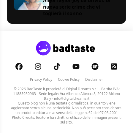
Anya Taylor-Joy da brividi: la
nuova serie crime che vi
toglierà il sonno
Privacy Policy
Cookie Policy
Disclaimer
© 2026 BadTaste.it proprietà di
Digital Dreams s.r.l.
- Partita IVA:
11885930963 - Sede legale: Via Alberico Albricci 8, 20122 Milano
Italy -
info@digitaldreams.it
Questo blog non è una testata giornalistica, in quanto viene
aggiornato senza alcuna periodicità. Non può pertanto considerarsi
un prodotto editoriale ai sensi della legge n. 62 del 07.03.2001
Photo Credits: l’editore ha i diritti di utilizzo delle immagini presenti
sul sito.