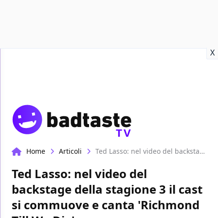
Recensioni
Format video
Marvel
Netflix
Disney+
Prime
X
TV
Home
Articoli
Ted Lasso: nel video del backstage della stagione 3 il cast si commuove e canta 'Richmond Till We Die'
Ted Lasso: nel video del
backstage della stagione 3 il cast
si commuove e canta 'Richmond