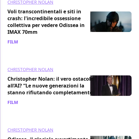
CHRISTOPHER NOLAN
Voli transcontinentali e siti in
crash: l'incredibile ossessione
collettiva per vedere Odissea in
IMAX 70mm
FILM
/ 15 lug
CHRISTOPHER NOLAN
Christopher Nolan: il vero ostacolo
all’AI? “Le nuove generazioni la
stanno rifiutando completamente”
FILM
/ 14 lug
CHRISTOPHER NOLAN