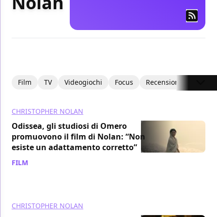
Nolan
Film
TV
Videogiochi
Focus
Recensioni
Recens
CHRISTOPHER NOLAN
Odissea, gli studiosi di Omero
promuovono il film di Nolan: “Non
esiste un adattamento corretto”
FILM
/ 19 lug
CHRISTOPHER NOLAN