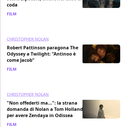
coda
FILM
/ 10 lug
CHRISTOPHER NOLAN
Robert Pattinson paragona The
Odyssey a Twilight: “Antinoo è
come Jacob”
FILM
/ 08 lug
CHRISTOPHER NOLAN
"Non offederti ma...": la strana
domanda di Nolan a Tom Holland
per avere Zendaya in Odissea
FILM
/ 07 lug