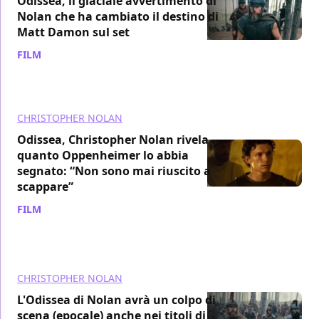
Odissea, il glaciale avvertimento di
Nolan che ha cambiato il destino di
Matt Damon sul set
FILM
/ 13 lug
CHRISTOPHER NOLAN
Odissea, Christopher Nolan rivela
quanto Oppenheimer lo abbia
segnato: “Non sono mai riuscito a
scappare”
FILM
/ 13 lug
CHRISTOPHER NOLAN
L'Odissea di Nolan avrà un colpo di
scena (epocale) anche nei titoli di