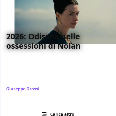
2026: Odissea nelle
ossessioni di Nolan
Un viaggio dentro le ossessioni di Christopher
Nolan, tra ritorni impossibili, tempo che logora e
figure femminili lasciate ad aspettare, dove l’Odissea
diventa la nuova Itaca di un regista che continua a
inseguire se stesso.
Giuseppe Grossi
/ 13 gen
Carica altro