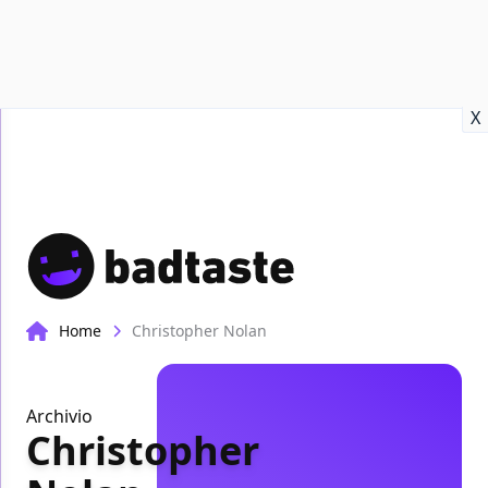
Recensioni
Format video
Marvel
Netflix
Disney+
Prime
X
Home
Christopher Nolan
Archivio
Christopher