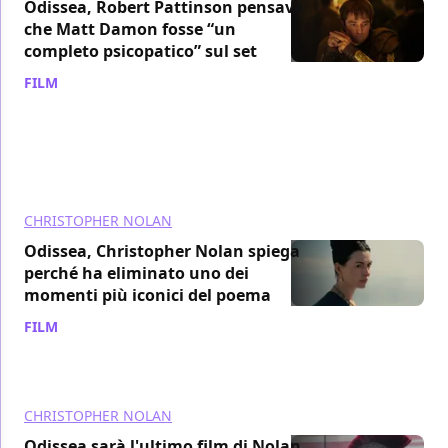
Odissea, Robert Pattinson pensava
che Matt Damon fosse “un
completo psicopatico” sul set
FILM
/ 19 lug
CHRISTOPHER NOLAN
Odissea, Christopher Nolan spiega
perché ha eliminato uno dei
momenti più iconici del poema
FILM
/ 19 lug
CHRISTOPHER NOLAN
Odissea sarà l'ultimo film di Nolan