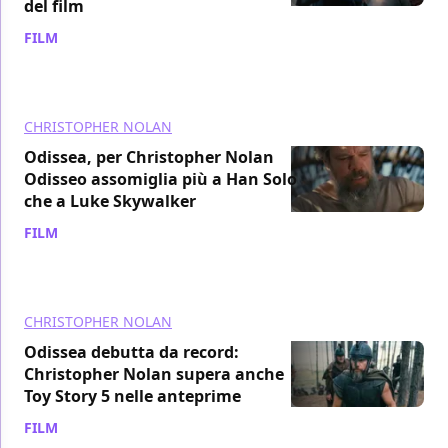
del film
FILM
/ 18 lug
CHRISTOPHER NOLAN
Odissea, per Christopher Nolan
Odisseo assomiglia più a Han Solo
che a Luke Skywalker
FILM
/ 18 lug
CHRISTOPHER NOLAN
Odissea debutta da record:
Christopher Nolan supera anche
Toy Story 5 nelle anteprime
FILM
/ 18 lug