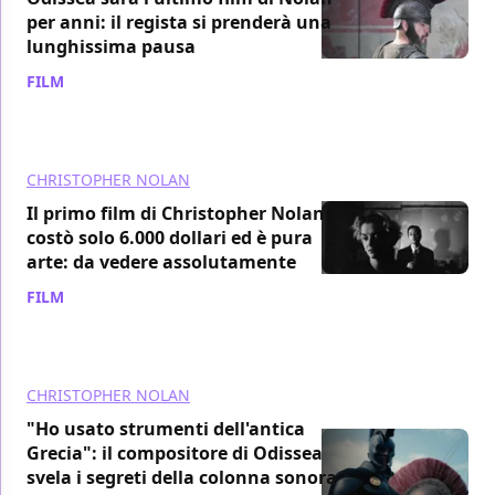
per anni: il regista si prenderà una
lunghissima pausa
FILM
/ 19 lug
CHRISTOPHER NOLAN
Il primo film di Christopher Nolan
costò solo 6.000 dollari ed è pura
arte: da vedere assolutamente
FILM
/ 18 lug
CHRISTOPHER NOLAN
"Ho usato strumenti dell'antica
Grecia": il compositore di Odissea
svela i segreti della colonna sonora