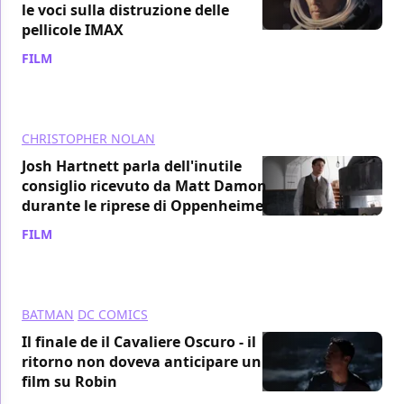
le voci sulla distruzione delle
pellicole IMAX
FILM
/ 08 ago 2024
CHRISTOPHER NOLAN
Josh Hartnett parla dell'inutile
consiglio ricevuto da Matt Damon
durante le riprese di Oppenheimer
FILM
/ 26 lug 2024
BATMAN
DC COMICS
Il finale de il Cavaliere Oscuro - il
ritorno non doveva anticipare un
film su Robin