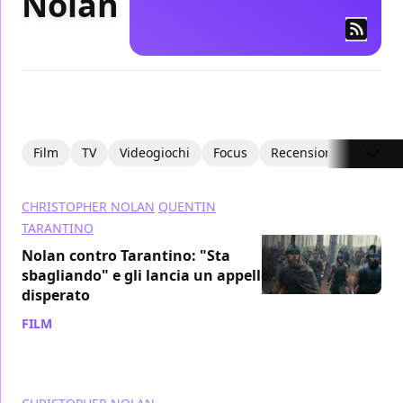
Nolan
Film
TV
Videogiochi
Focus
Recensioni
Recens
CHRISTOPHER NOLAN
QUENTIN
TARANTINO
Nolan contro Tarantino: "Sta
sbagliando" e gli lancia un appello
disperato
FILM
/ 17 lug