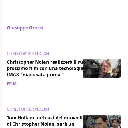
figure femminili lasciate ad aspettare, dove l’Odissea
diventa la nuova Itaca di un regista che continua a
inseguire se stesso.
Giuseppe Grossi
/ 13 gen
CHRISTOPHER NOLAN
Christopher Nolan realizzerà il suo
prossimo film con una tecnologia
IMAX "mai usata prima"
FILM
/ 01 nov 2024
CHRISTOPHER NOLAN
Tom Holland nel cast del nuovo film
di Christopher Nolan, sarà un