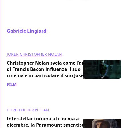
Sappiamo pochissimo del prossimo film di
Christopher Nolan. Qui raduniamo tutte le
informazioni e proviamo a speculare su quale idea
gli sia venuta
Gabriele Lingiardi
/ 11 ott 2024
JOKER
CHRISTOPHER NOLAN
Christopher Nolan svela come l'arte
di Francis Bacon influenza il suo
cinema e in particolare il suo Joker
FILM
/ 08 ott 2024
CHRISTOPHER NOLAN
Interstellar tornerà al cinema a
dicembre, la Paramount smentisce