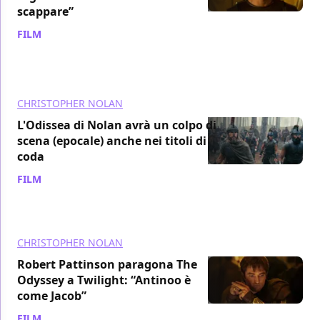
scappare”
FILM
/ 13 lug
CHRISTOPHER NOLAN
L'Odissea di Nolan avrà un colpo di
scena (epocale) anche nei titoli di
coda
FILM
/ 10 lug
CHRISTOPHER NOLAN
Robert Pattinson paragona The
Odyssey a Twilight: “Antinoo è
come Jacob”
FILM
/ 08 lug