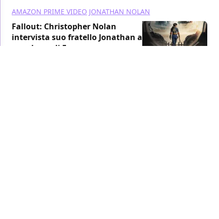
AMAZON PRIME VIDEO
JONATHAN NOLAN
Fallout: Christopher Nolan
intervista suo fratello Jonathan al
panel per gli Emmy
TV
/ 22 mag 2024
BATMAN
DC COMICS
Il cavaliere oscuro: Aaron Eckhart
spiega perché il film vive "al di là
dell'intrattenimento e del cinema".
FILM
/ 11 mag 2024
STAR WARS
AQUAMAN