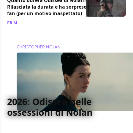
Quanto durerà Odissea di Nolan?
Rilasciata la durata e ha sorpreso i
fan (per un motivo inaspettato)
FILM
/ 01 mag
CHRISTOPHER NOLAN
2026: Odissea nelle
ossessioni di Nolan
Un viaggio dentro le ossessioni di Christopher
Nolan, tra ritorni impossibili, tempo che logora e