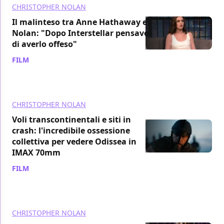
CHRISTOPHER NOLAN
Il malinteso tra Anne Hathaway e
Nolan: "Dopo Interstellar pensavo
di averlo offeso"
FILM
/ 15 lug
CHRISTOPHER NOLAN
Voli transcontinentali e siti in
crash: l'incredibile ossessione
collettiva per vedere Odissea in
IMAX 70mm
FILM
/ 15 lug
CHRISTOPHER NOLAN