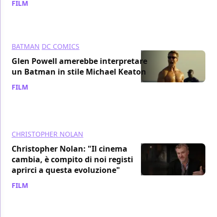
FILM
/ 27 giu 2024
BATMAN
DC COMICS
Glen Powell amerebbe interpretare
un Batman in stile Michael Keaton
FILM
/ 29 mag 2024
CHRISTOPHER NOLAN
Christopher Nolan: "Il cinema
cambia, è compito di noi registi
aprirci a questa evoluzione"
FILM
/ 24 mag 2024