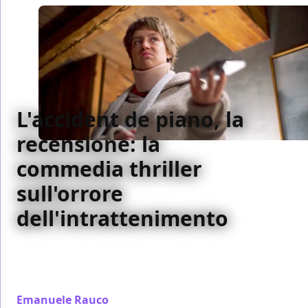
L'accident de piano, la
recensione: la
commedia thriller
sull'orrore
dell'intrattenimento
Una satira sul capitalismo social e l’intrattenimento
come dovere: Quentin Dupieux firma con L’accident
de piano uno dei suoi film più lucidi e feroci
Emanuele Rauco
/ 17 gen