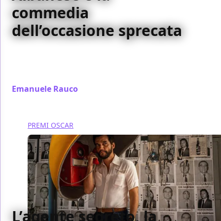
commedia
dell’occasione sprecata
Lavoreremo da grandi segna il ritorno di Albanese
alla commedia grottesca, ma tra modelli nobili e
attori sprecati resta il sapore dell’occasione mancata
Emanuele Rauco
/ 05 feb
PREMI OSCAR
L’agente segreto, la