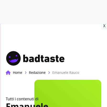
Recensioni
Format video
Marvel
Netflix
Disney+
Prime
X
Home
Redazione
Emanuele Rauco
Tutti i contenuti di
Emanuele