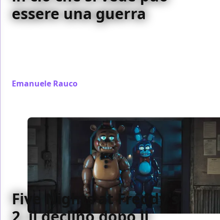
essere una guerra
Avatar: Fuoco e Cenere espande Pandora tra
spettacolo iper-tecnologico e riflessione politica:
famiglia, autoritarismo e meraviglia visiva nel
cinema epico di James Cameron.
Emanuele Rauco
/ 17 dic 2025
Five Nights at Freddy's
2, il declino dopo il