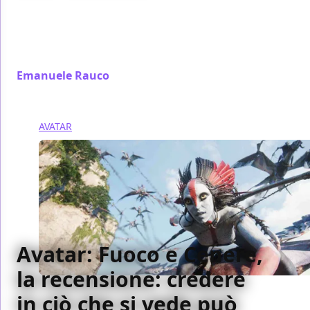
Checco Zalone torna con Buen camino: tra
cinepanettone, satira politica e buonismo cattolico,
una commedia natalizia senza Natale che farà
parecchi scontenti
Emanuele Rauco
/ 23 dic 2025
AVATAR
Avatar: Fuoco e Cenere,
la recensione: credere
in ciò che si vede può