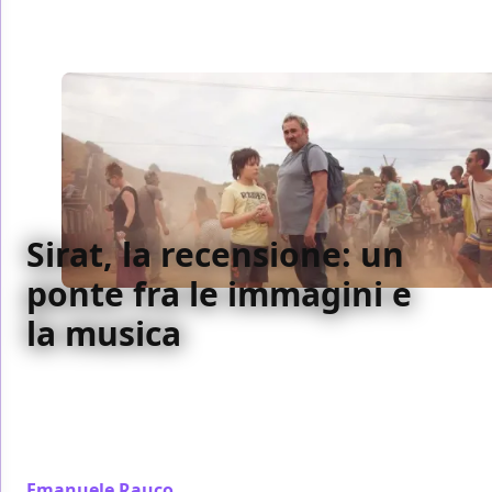
Sirat, la recensione: un
ponte fra le immagini e
la musica
Sirāt è un viaggio ipnotico tra deserto, rave e
spiritualità: un cinema sensoriale che unisce corpo,
suono e immagine, trasformando la ricerca di una
figlia in un pellegrinaggio mistico e apocalittico.
Emanuele Rauco
/ 09 gen