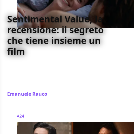
Sentimental Value, la
recensione: il segreto
che tiene insieme un
film
Il cinema come maschera e confessione:
Sentimental Value di Joachim Trier racconta il dolore
familiare attraverso l’arte, tra verità emotive e
finzioni necessarie
Emanuele Rauco
/ 23 gen
A24