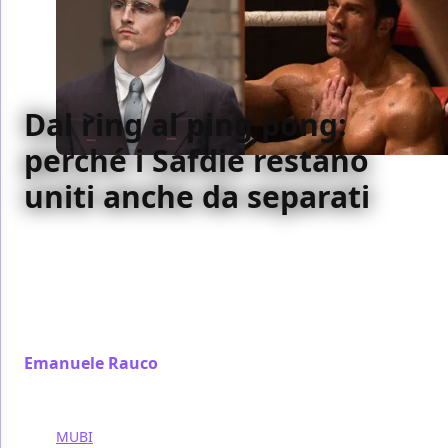
Dal ring al ping pong:
perché i Safdie restano
uniti anche da separati
Dopo la separazione artistica, i fratelli Safdie
tornano con The Smashing Machine e Marty
Supreme: due film diversissimi che raccontano lo
stesso sogno americano fatto di performance,
corpo e fallimento
Emanuele Rauco
/ 22 gen
MUBI