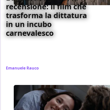
recensione: il film che
trasforma la dittatura
in un incubo
carnevalesco
Tra Carnevale, corpi e memoria, L’agente segreto di
Kleber Mendonça Filho racconta la dittatura
brasiliana come un incubo postmoderno, tra
politica, orrore e umanità.
Emanuele Rauco
/ 29 gen