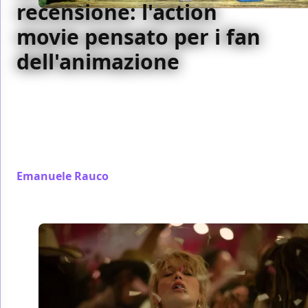
recensione: l'action
movie pensato per i fan
dell'animazione
Zootropolis 2 costruisce un noir per famiglie che
omaggia “Chinatown” e supera molti blockbuster
per inventiva. Azione brillante, trovate comiche e
temi attuali: il sequel Disney convince, pur con
qualche facilità di troppo.
Emanuele Rauco
/ 01 dic 2025