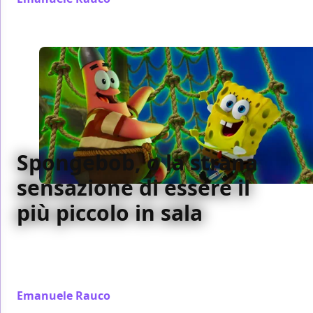
Spongebob, o la strana
sensazione di essere il
più piccolo in sala
Spongebob - Un’avventura da pirati celebra l’infanzia
e il nonsense: una commedia piratesca su come
crescere senza smettere di essere un soffiabolle
Emanuele Rauco
/ 06 gen