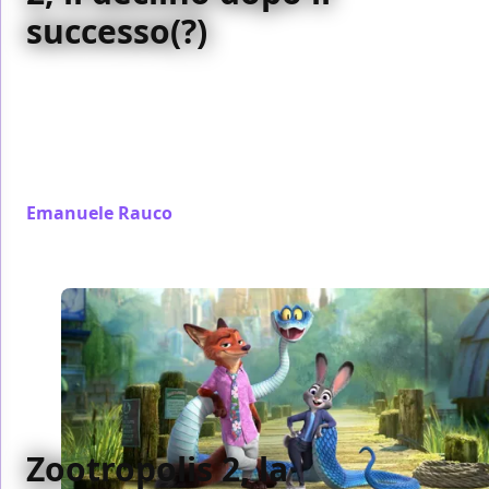
successo(?)
Perché dopo il trionfo del primo film tratto dal
franchise videoludico, Universal e Blumhouse hanno
dato l'impressione di voler nascondere il seguito?
Dopo averlo visto, abbiamo capito il perché e
proviamo a raccontarlo
Emanuele Rauco
/ 11 dic 2025
Zootropolis 2, la