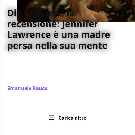
Die My Love, la
recensione: Jennifer
Lawrence è una madre
persa nella sua mente
Recensione di Die My Love: Jennifer Lawrence
interpreta una madre isolata che affronta
depressione e paranoia. Lynne Ramsay firma un
viaggio nella maternità oscura
Emanuele Rauco
/ 01 dic 2025
Carica altro