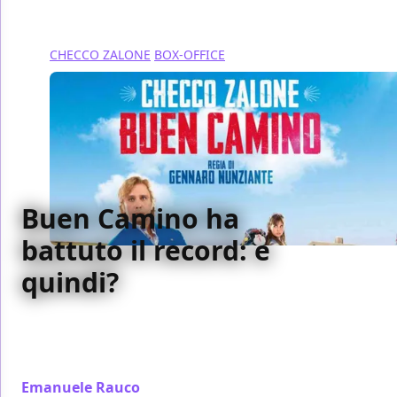
CHECCO ZALONE
BOX-OFFICE
Buen Camino ha
battuto il record: e
quindi?
Buen camino supera Quo vado?, ma incassi, retorica
e consenso bastano davvero a salvare il cinema
italiano?
Emanuele Rauco
/ 16 gen