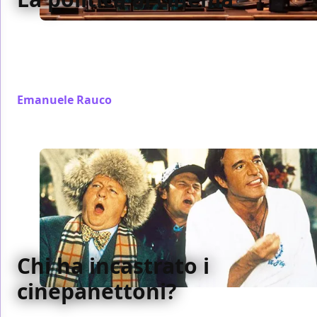
Un viaggio nel cinema politico, dalla stanza dei
bottoni americana alla Russia di Putin, tra paranoia,
satira e potere, fino a Il mago del Cremlino e alla
messa in scena dei meccanismi del comando.
Emanuele Rauco
/ 08 feb
Chi ha incastrato i
cinepanettoni?