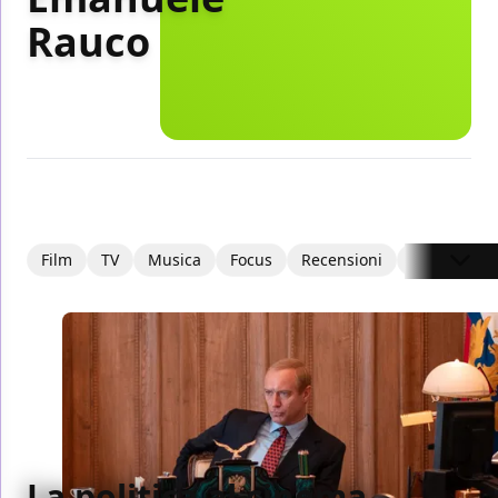
Rauco
Film
TV
Musica
Focus
Recensioni
Interviste
La politica al cinema