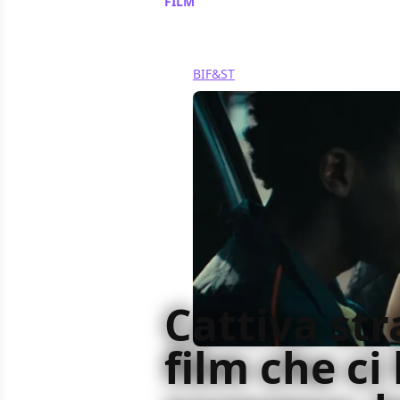
FILM
/ 26 mar
BIF&ST
Cattiva str
film che ci