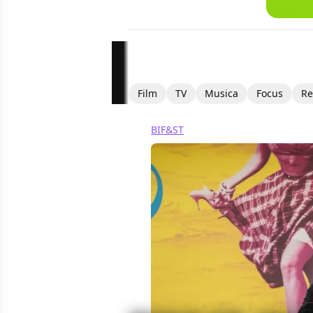
Film
TV
Musica
Focus
Re
BIF&ST