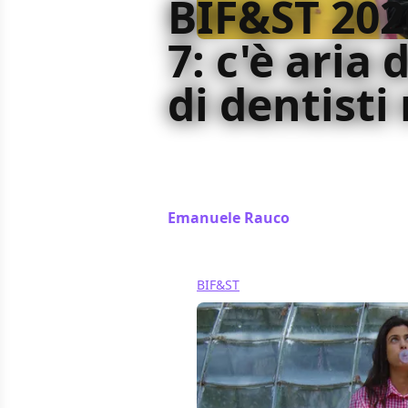
BIF&ST 202
7: c'è aria 
di dentisti
Premi, ospiti e grandi proiezioni al
restaurati, fino al nuovo film di B
tra mistero e identità.
Emanuele Rauco
/ 28 mar
BIF&ST