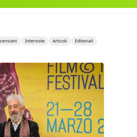
censioni
Interviste
Articoli
Editoriali