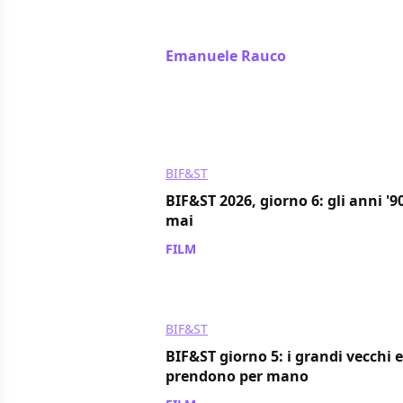
per parlare di Non è la fine del mon
pleasure che non ammettiamo mai.
Emanuele Rauco
/ 27 mar
BIF&ST
BIF&ST 2026, giorno 6: gli anni 
mai
FILM
/ 27 mar
BIF&ST
BIF&ST giorno 5: i grandi vecchi e
prendono per mano