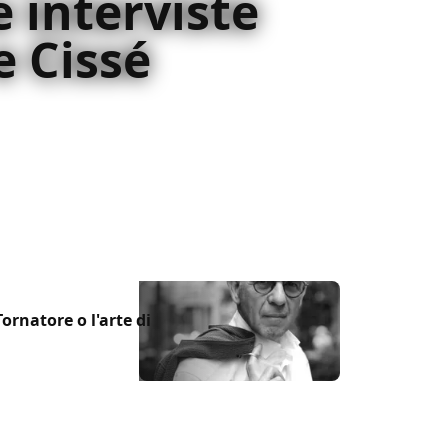
e interviste
e Cissé
e Malich Cissé nella cornice del B&Fest
cita il 26 marzo. Con loro siamo entrati
 set e nel senso più profondo di una storia
ornatore o l'arte di