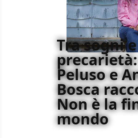
Tra sogni e
precarietà:
Peluso e A
Bosca rac
Non è la fi
mondo
Nella cornice del BIF&ST abbiamo i