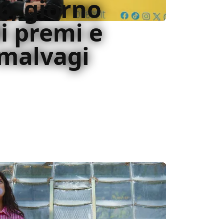
6, giorno
di premi e
 malvagi
 BIF&ST: da Su Maistu vincitore ai thriller
radley Cooper e al concorso internazionale