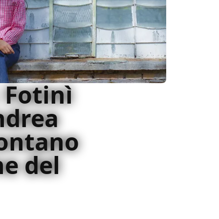
 Fotinì
ndrea
contano
ne del
ncontrato Fotinì Peluso e Andrea Bosca