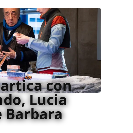
artica con
ndo, Lucia
 Barbara