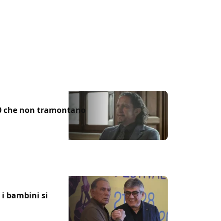
do, tra potere, precarietà e quei guilty
 Dal 26 marzo al cinema.
'90 che non tramontano
 i bambini si