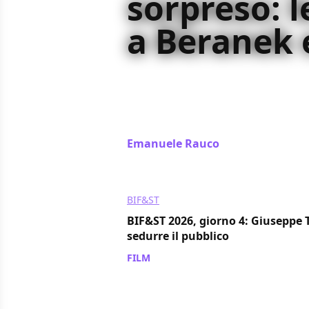
sorpreso: l
a Beranek 
Abbiamo incontrato Giulio Beranek 
per parlare di Cattiva Strada, in us
dentro i personaggi, nel lavoro sul
che non vuole rassicurare
Emanuele Rauco
/ 26 mar
BIF&ST
BIF&ST 2026, giorno 4: Giuseppe T
sedurre il pubblico
FILM
/ 25 mar