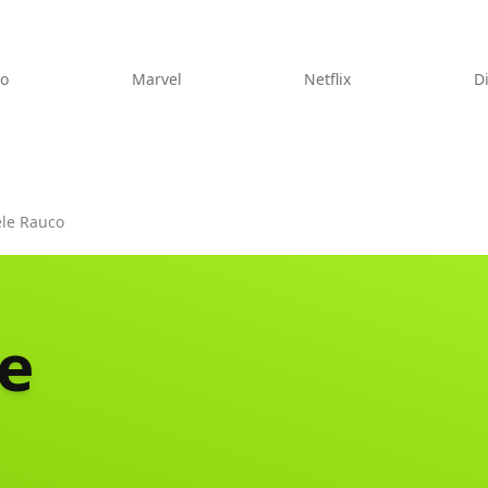
eo
Marvel
Netflix
D
le Rauco
e