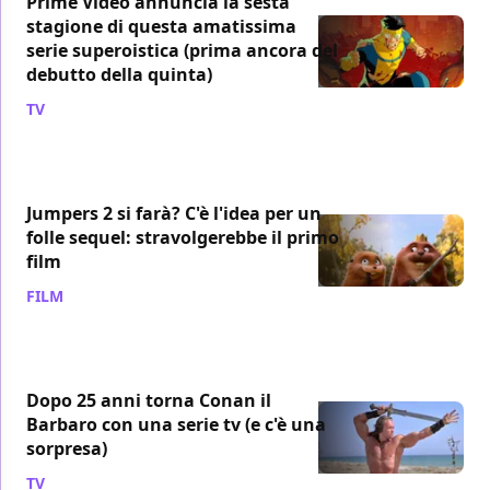
Prime Video annuncia la sesta
stagione di questa amatissima
serie superoistica (prima ancora del
debutto della quinta)
TV
/ 25 giu
Jumpers 2 si farà? C'è l'idea per un
folle sequel: stravolgerebbe il primo
film
FILM
/ 25 giu
Dopo 25 anni torna Conan il
Barbaro con una serie tv (e c'è una
sorpresa)
TV
/ 25 giu