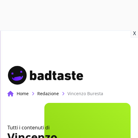
Recensioni
Format video
Marvel
Netflix
Disney+
Prime
X
Home
Redazione
Vincenzo Buresta
Tutti i contenuti di
Vincenzo