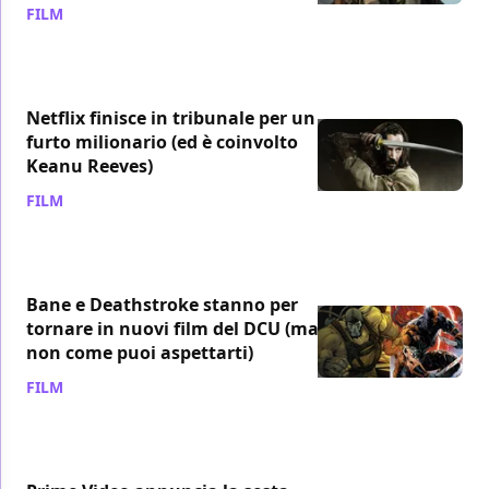
FILM
/ 01 lug
Netflix finisce in tribunale per un
furto milionario (ed è coinvolto
Keanu Reeves)
FILM
/ 30 giu
Bane e Deathstroke stanno per
tornare in nuovi film del DCU (ma
non come puoi aspettarti)
FILM
/ 29 giu