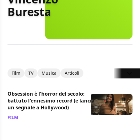
Buresta
Film
TV
Musica
Articoli
Obsession è l'horror del secolo:
battuto l'ennesimo record (e lancia
un segnale a Hollywood)
FILM
/ 13 lug