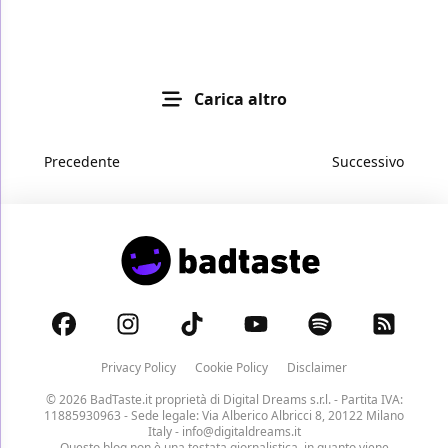
Carica altro
Precedente
Successivo
Privacy Policy
Cookie Policy
Disclaimer
© 2026 BadTaste.it proprietà di
Digital Dreams s.r.l.
- Partita IVA:
11885930963 - Sede legale: Via Alberico Albricci 8, 20122 Milano
Italy -
info@digitaldreams.it
Questo blog non è una testata giornalistica, in quanto viene