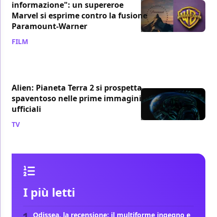
informazione": un supereroe
Marvel si esprime contro la fusione
Paramount-Warner
FILM
/ 28 lug
Alien: Pianeta Terra 2 si prospetta
spaventoso nelle prime immagini
ufficiali
TV
/ 27 lug
I più letti
Odissea, la recensione: il multiforme ingegno e