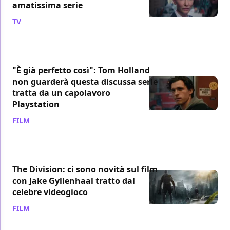
amatissima serie
TV
/ 07 ago
"È già perfetto così": Tom Holland
non guarderà questa discussa serie
tratta da un capolavoro
Playstation
FILM
/ 05 ago
The Division: ci sono novità sul film
con Jake Gyllenhaal tratto dal
celebre videogioco
FILM
/ 05 ago