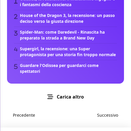
i fantasmi della coscienza
House of the Dragon 3, la recensione: un passo
deciso verso la giusta direzione
Spider-Man: come Daredevil - Rinascita ha
preparato la strada a Brand New Day
Supergirl, la recensione: una Super
protagonista per una storia fin troppo normale
Guardare l'Odissea per guardarci come
spettatori
Carica altro
Precedente
Successivo