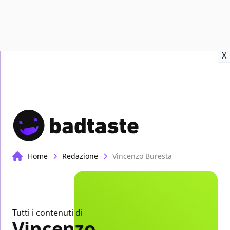
Recensioni
Format video
Marvel
Netflix
Disney+
Prime
X
Home
Redazione
Vincenzo Buresta
Tutti i contenuti di
Vincenzo