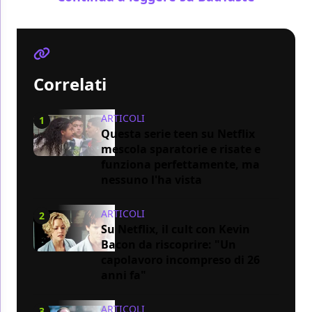
Correlati
ARTICOLI
1
Questa serie teen su Netflix
mescola sparatorie e risate e
funziona perfettamente, ma
nessuno l'ha vista
ARTICOLI
2
Su Netflix, il cult con Kevin
Bacon da riscoprire: "Un
capolavoro incompreso di 26
anni fa"
ARTICOLI
3