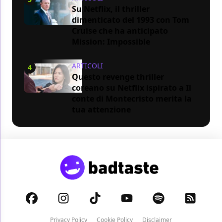
Su Netflix, il thriller
dimenticato del 1993 con Tom
Cruise che ha anticipato
Mission: Impossible
ARTICOLI
4
Questo revenge thriller
coreano su Netflix ispirato a Il
conte di Montecristo merita la
tua attenzione
Privacy Policy
Cookie Policy
Disclaimer