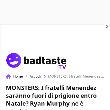
Recensioni
Format video
Marvel
Netflix
Disney+
Prime
X
TV
Home
Articoli
MONSTERS: I fratelli Menendez saranno fuori di prigione entro Natale? Ryan Murphy ne è convinto
MONSTERS: I fratelli Menendez
saranno fuori di prigione entro
Natale? Ryan Murphy ne è