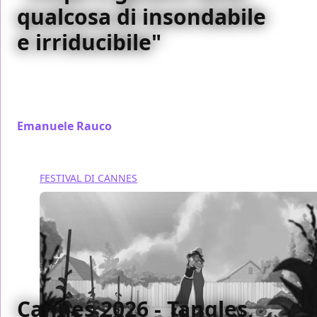
qualcosa di insondabile
e irriducibile"
Dalla Croisette, il regista parla di corpo, identità e
genere: "Faccio un film perché le persone lo vivano
come un'esperienza, non per scatenare una rissa."
Emanuele Rauco
/ 20 mag
FESTIVAL DI CANNES
Cannes 2026 - Tangles,