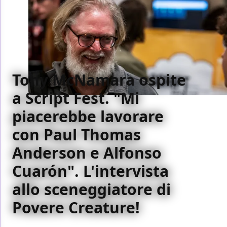
Tony McNamara ospite
a Script Fest. "Mi
piacerebbe lavorare
con Paul Thomas
Anderson e Alfonso
Cuarón". L'intervista
allo sceneggiatore di
Povere Creature!
A Bra, in occasione della prima edizione di Script