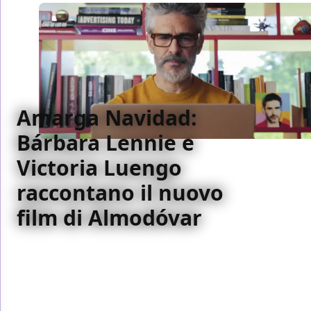
Amarga Navidad:
Bárbara Lennie e
Victoria Luengo
raccontano il nuovo
film di Almodóvar
Presentato al Festival di Cannes, “Amarga Navidad”
segna il ritorno di Pedro Almodóvar con un film
intimo e doloroso sul bisogno di essere amati, sul
senso di colpa e sulle storie che raccontiamo a noi
stessi. Ne abbiamo parlato con Bárbara Lennie e