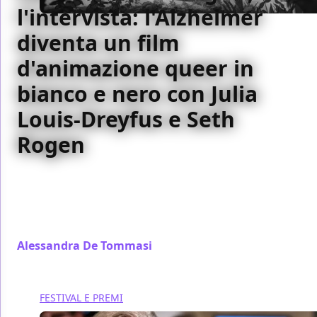
l'intervista: l'Alzheimer
diventa un film
d'animazione queer in
bianco e nero con Julia
Louis-Dreyfus e Seth
Rogen
Presentato in anteprima mondiale a Cannes 2026,
Tangles è un film d'animazione in bianco e nero
sull'Alzheimer prodotto da Seth Rogen con un cast
stellare
Alessandra De Tommasi
/ 17 mag
FESTIVAL E PREMI