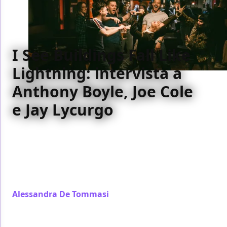
I See Buildings Fall Like
Lightning: intervista a
Anthony Boyle, Joe Cole
e Jay Lycurgo
Al Festival di Cannes abbiamo incontrato Anthony
Boyle, Joe Cole e Jay Lycurgo per parlare di “I See
Buildings Fall Like Lightning”, il nuovo film di Clio
Barnard che racconta una generazione sospesa tra
rabbia e bisogno di appartenenza.
Alessandra De Tommasi
/ 03 giu