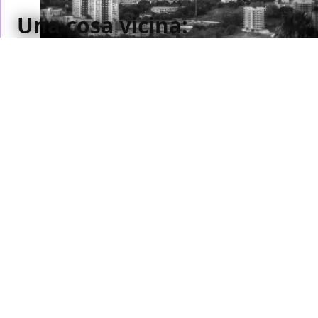
Una cosa vicina:
crescere nel trauma,
riscrivere il passato
attraverso il cinema
Un viaggio tra memoria, lutto e identità: Una cosa
vicina di Loris G. Nese mescola animazione, archivio
e documentario per raccontare una crescita segnata
dalla camorra e trasformarla in cinema
Davide Merola
/ 20 apr
Carica altro
Precedente
Successivo