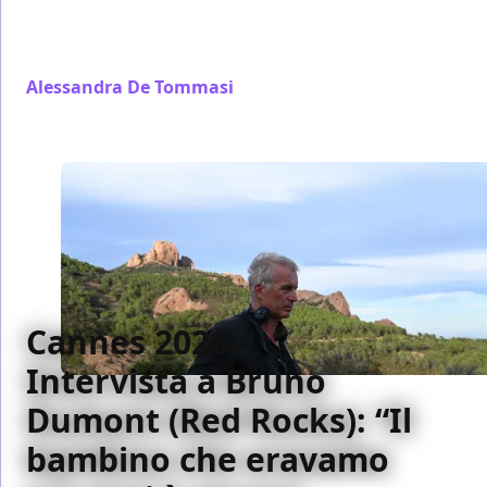
Victoria Luengo, protagoniste del nuovo film del
regista spagnolo.
Alessandra De Tommasi
/ 03 giu
Cannes 2026 -
Intervista a Bruno
Dumont (Red Rocks): “Il
bambino che eravamo