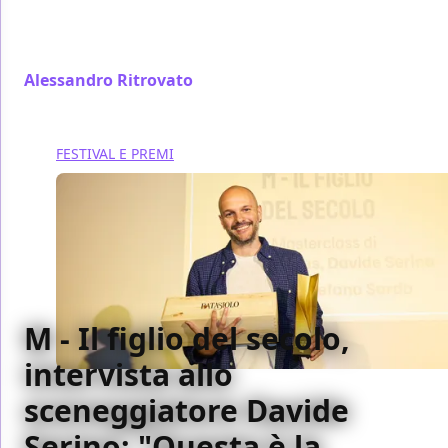
Fest, abbiamo intervistato lo sceneggiatore de La
Favorita e Povere Creature!
Alessandro Ritrovato
/ 27 apr
FESTIVAL E PREMI
M - Il figlio del secolo,
intervista allo
sceneggiatore Davide
Serino: "Questa è la