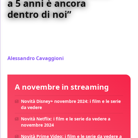
a 5 anni è ancora
dentro di noi”
Sulla Croisette di Cannes, il regista francese
racconta Red Rocks: la ferocia dell'infanzia, la scelta
di girare con i bambini e la necessità di ritrovare una
natura più libera.
Alessandro Cavaggioni
/ 24 mag
A novembre in streaming
Novità Disney+ novembre 2024: i film e le serie
da vedere
Novità Netflix: i film e le serie da vedere a
novembre 2024
Novità Prime Video: i film e le serie da vedere a