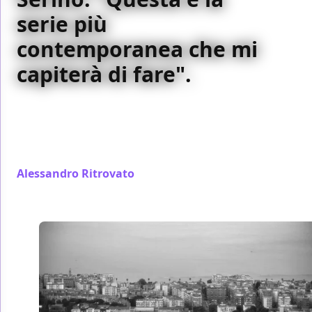
serie più
contemporanea che mi
capiterà di fare".
Durante la prima edizione di Script Fest, il festival
sulle sceneggiature di Bra, Davide Serino è stato
ospite per una masterclass sul M - Il figlio del secolo.
E ha parlato anche sulle nostre pagine.
Alessandro Ritrovato
/ 22 apr