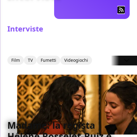
Interviste
Film
TV
Fumetti
Videogiochi
Madame: la regista
Hélène Rosselet-Ruiz e