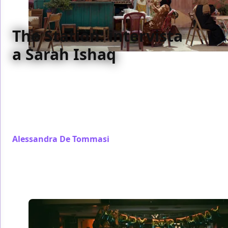
The Station: intervista
a Sarah Ishaq
Presentato al Festival di Cannes 2026, The Station è il
nuovo lungometraggio di Sarah Ishaq. Un'avventura
che si ispira al reale, ambientata nello Yemen e
girata in Giordania. Ecco cosa ci ha raccontato la
regista.
Alessandra De Tommasi
/ 04 giu