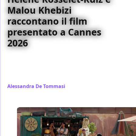
Malou Khebizi
raccontano il film
presentato a Cannes
2026
In occasione del Festival di Cannes 2026 abbiamo
incontrato la regista Hélène Rosselet-Ruiz e l'attrice
Malou Khebizi per parlare di Madame, uno dei film
presentati sulla Croisette.
Alessandra De Tommasi
/ 08 giu