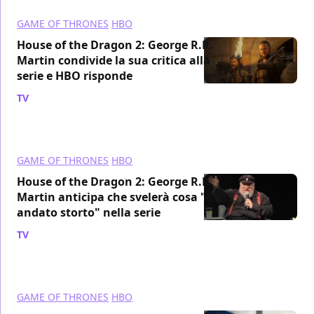
GAME OF THRONES
HBO
House of the Dragon 2: George R.R.
Martin condivide la sua critica alla
serie e HBO risponde
TV
/ 05 set 2024
GAME OF THRONES
HBO
House of the Dragon 2: George R.R.
Martin anticipa che svelerà cosa "è
andato storto" nella serie
TV
/ 30 ago 2024
GAME OF THRONES
HBO