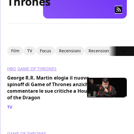
Thrones
Film
TV
Focus
Recensioni
Recensioni Video
I
HBO
GAME OF THRONES
George R.R. Martin elogia il nuovo
spinoff di Game of Thrones anziché
commentare le sue critiche a House
of the Dragon
TV
/ 12 set 2024
GAME OF THRONES