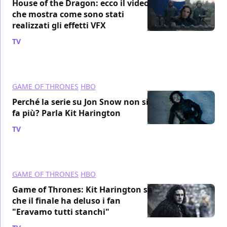
House of the Dragon: ecco il video
che mostra come sono stati
realizzati gli effetti VFX
TV
/ 21 ago 2024
GAME OF THRONES
HBO
Perché la serie su Jon Snow non si
fa più? Parla Kit Harington
TV
/ 13 ago 2024
GAME OF THRONES
HBO
Game of Thrones: Kit Harington sa
che il finale ha deluso i fan
"Eravamo tutti stanchi"