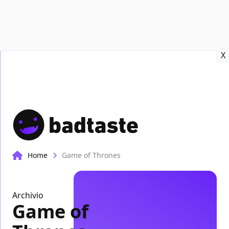
Recensioni
Format video
Marvel
Netflix
Disney+
Prime
X
Home
Game of Thrones
Archivio
Game of