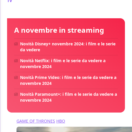
TV
/ 13 ago 2024
A novembre in streaming
Novità Disney+ novembre 2024: i film e le serie
da vedere
Novità Netflix: i film e le serie da vedere a
novembre 2024
Novità Prime Video: i film e le serie da vedere a
novembre 2024
Novità Paramount+: i film e le serie da vedere a
novembre 2024
GAME OF THRONES
HBO