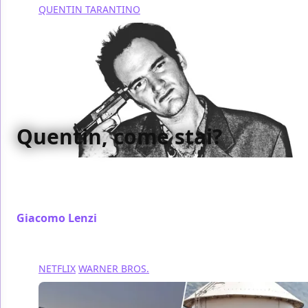
QUENTIN TARANTINO
Quentin, come stai?
Tutti lì da Tarantino a chiedergli “quando esce il
prossimo film?”, e nessuno che invece gli domandi
“come stai?”.
Giacomo Lenzi
/ 17 dic 2025
NETFLIX
WARNER BROS.