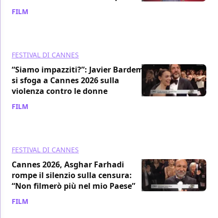
FILM
/ 20 mag
FESTIVAL DI CANNES
“Siamo impazziti?”: Javier Bardem
si sfoga a Cannes 2026 sulla
violenza contro le donne
FILM
/ 20 mag
FESTIVAL DI CANNES
Cannes 2026, Asghar Farhadi
rompe il silenzio sulla censura:
“Non filmerò più nel mio Paese”
FILM
/ 19 mag