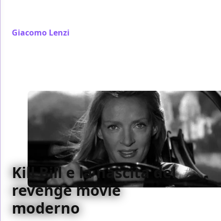
grande e piccolo schermo stiano spingendo sempre
più sull’acceleratore della tendenza eat the rich.
Giacomo Lenzi
/ 10 giu
Kill Bill e la nascita del
revenge movie
moderno