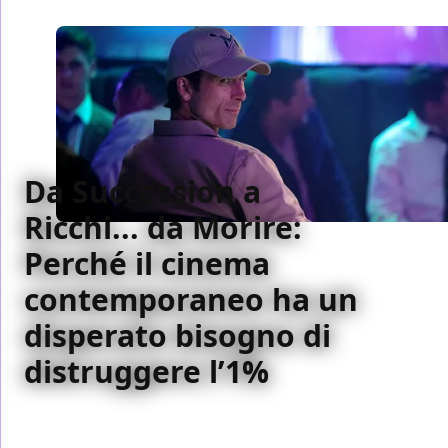
Da Succession a
Ricchi... da Morire:
Perché il cinema
contemporaneo ha un
disperato bisogno di
distruggere l’1%
In occasione dell’uscita di Ricchi… da Morire, in tutti i
cinema a partire dal 18 giugno, vediamo come il