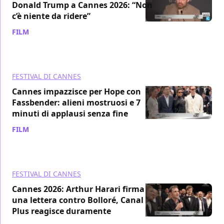
Donald Trump a Cannes 2026: “Non
c’è niente da ridere”
FILM
/ 22 mag
FESTIVAL DI CANNES
Cannes impazzisce per Hope con
Fassbender: alieni mostruosi e 7
minuti di applausi senza fine
FILM
/ 21 mag
FESTIVAL DI CANNES
Cannes 2026: Arthur Harari firma
una lettera contro Bolloré, Canal
Plus reagisce duramente