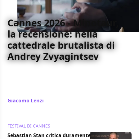
Cannes 2026 - Minotaur,
la recensione: nella
cattedrale brutalista di
Andrey Zvyagintsev
Con Minotaur, Andrey Zvyagintsev firma un thriller
geopolitico glaciale e brutalista: il dramma borghese
incontra l'ombra della guerra in Ucraina in una
Russia svuotata e senza morale.
Giacomo Lenzi
/ 22 mag
FESTIVAL DI CANNES
Sebastian Stan critica duramente