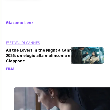
Con Kill Bill: The Whole Bloody Affair riscopriamo
come Quentin Tarantino ha trasformato la vendetta
in un linguaggio cinematografico globale.
Giacomo Lenzi
/ 25 mag
FESTIVAL DI CANNES
All the Lovers in the Night a Cannes
2026: un elogio alla malinconia e al
Giappone
FILM
/ 23 mag