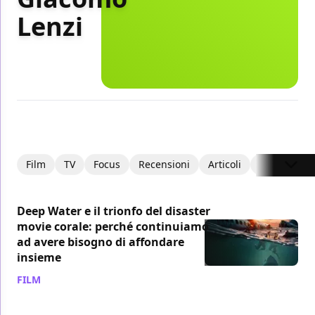
Lenzi
Film
TV
Focus
Recensioni
Articoli
Editoriali
Deep Water e il trionfo del disaster
movie corale: perché continuiamo
ad avere bisogno di affondare
insieme
FILM
/ 23 lug