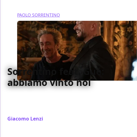
PAOLO SORRENTINO
Sorrentino feat. Gué:
abbiamo vinto noi
Di come la presenza de Le Bimbe Piangono e del
rapper milanese ne La Grazia abbia legittimato una
generazione e il suo linguaggio.
Giacomo Lenzi
/ 24 gen