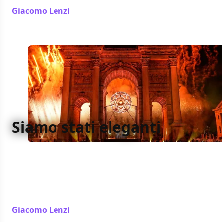
Giacomo Lenzi
/ 14 mar
Siamo stati eleganti
Le Olimpiadi non dovrebbero esistere, eppure
riescono ancora a unire. Milano Cortina 2026
racconta un’utopia possibile: armonia, bellezza e
coesione in una cerimonia che ha saputo
commuovere.
Giacomo Lenzi
/ 07 feb