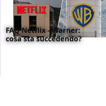
FAQ Netflix - Warner:
cosa sta succedendo?
Netflix compra Warner? Cosa cambierà per noi? Il
cinema è morto? Come sta Zack Snyder? Cerchiamo
di rispondere a un po' di domande sulla più grande
notizia legata all'industria del cinema nella storia
recente.
Giacomo Lenzi
/ 06 dic 2025