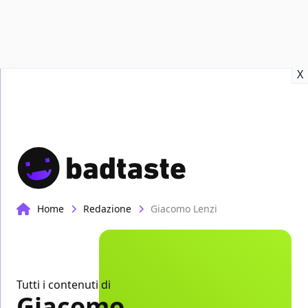
Recensioni
Format video
Marvel
Netflix
Disney+
Prime
X
Home
Redazione
Giacomo Lenzi
Tutti i contenuti di
Giacomo