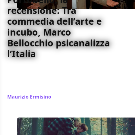
recensione: Tra
commedia dell’arte e
incubo, Marco
Bellocchio psicanalizza
l’Italia
La serie di Bellocchio trasforma il caso Tortora in un
viaggio onirico e grottesco nell’Italia degli anni bui,
psicanalizzando il Paese e raccontandone la perdita
dell’innocenza.
Maurizio Ermisino
/ 26 feb