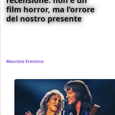
recensione: non è un
film horror, ma l’orrore
del nostro presente
28 Anni Dopo: Il Tempio delle Ossa non è solo
horror: è una riflessione sul presente. Tra musica
pop, umanità perduta e politica, il sequel diretto da
Nia DaCosta trasforma l’apocalisse in una metafora
del nostro tempo
Maurizio Ermisino
/ 14 gen