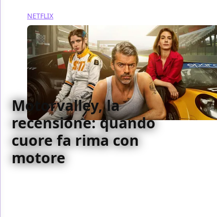
NETFLIX
Motorvalley, la
recensione: quando
cuore fa rima con
motore
Adrenalina, motori e destini incrociati: Motorvalley
trasforma Veloce come il vento in una serie punk
rock tra sport, crime e drammi familiari,
dimostrando come una storia possa correre su più