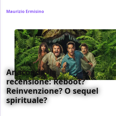
strade.
Maurizio Ermisino
/ 10 feb
Anaconda, la
recensione: Reboot?
Reinvenzione? O sequel
spirituale?
Tra satira e metacinema, Anaconda reinventa il