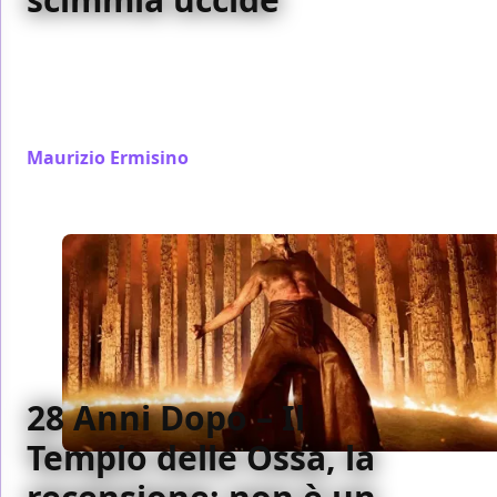
Ben – Rabbia Animale è un horror rapido e diretto:
uno scimpanzé domestico diventa una minaccia.
Ritmo serrato, topoi del genere e un sound design
inquietante.
Maurizio Ermisino
/ 29 gen
28 Anni Dopo – Il
Tempio delle Ossa, la