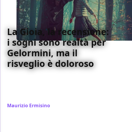
La Gioia, la recensione:
i sogni sono realtà per
Gelormini, ma il
risveglio è doloroso
In La Gioia, Nicolangelo Gelormini racconta un
amore impossibile tra sogno e realtà. Con una
straordinaria Valeria Golino, un film potente, intimo
e doloroso che lascia il segno.
Maurizio Ermisino
/ 13 feb