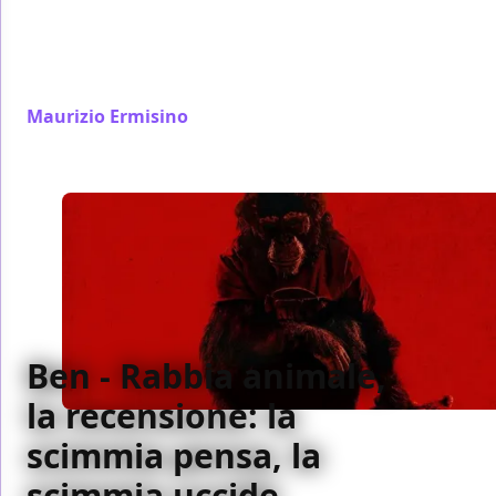
reboot prendendo in giro Hollywood: Jack Black e
Paul Rudd guidano una commedia action
consapevole, ironica e affettuosa verso il cinema del
passato.
Maurizio Ermisino
/ 05 feb
Ben - Rabbia animale,
la recensione: la
scimmia pensa, la
scimmia uccide