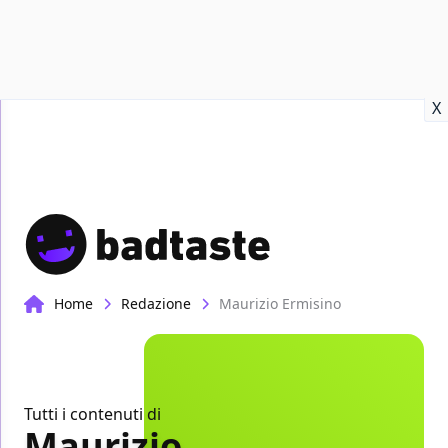
Recensioni
Format video
Marvel
Netflix
Disney+
Prime
X
Home
Redazione
Maurizio Ermisino
Tutti i contenuti di
Maurizio