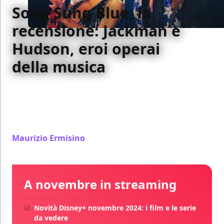
Song Sung Blue, la
recensione: Jackman e
Hudson, eroi operai
della musica
Song Sung Blue racconta una fiaba working class
sulla musica e sull’amore: una tribute band di Neil
Diamond con Hugh Jackman e Kate Hudson, tra
nostalgia, passione e seconde possibilità.
Maurizio Ermisino
/ 09 gen
A novembre in streaming
Novità Disney+ novembre 2024: i film e le serie
da vedere