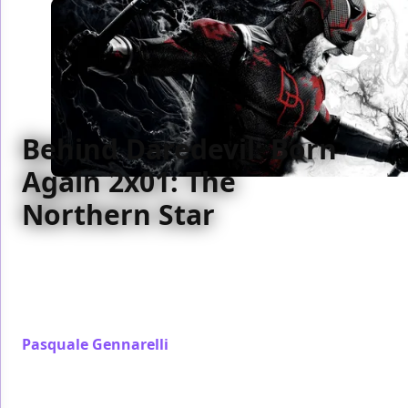
Behind Daredevil: Born
Again 2x01: The
Northern Star
L'analisi della prima puntata della seconda stagione
della serie Marvel Television, tra rimandi al mondo
del fumetto e altri prodotti legati al Marvel
Cinematic Universe
Pasquale Gennarelli
/ 30 mar