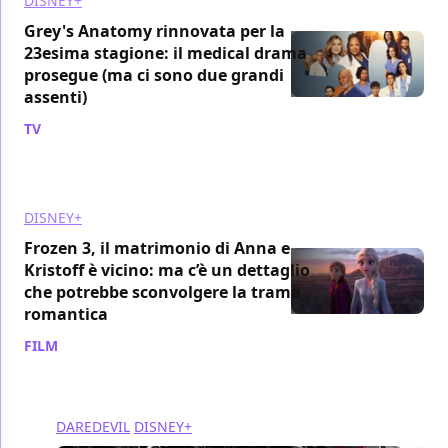
DISNEY+
Grey's Anatomy rinnovata per la
23esima stagione: il medical drama
prosegue (ma ci sono due grandi
assenti)
TV
/ 01 apr
DISNEY+
Frozen 3, il matrimonio di Anna e
Kristoff è vicino: ma c’è un dettaglio
che potrebbe sconvolgere la trama
romantica
FILM
/ 31 mar
DAREDEVIL
DISNEY+