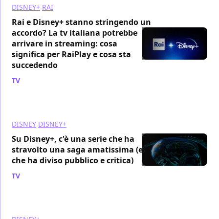
DISNEY+
RAI
Rai e Disney+ stanno stringendo un
accordo? La tv italiana potrebbe
arrivare in streaming: cosa
significa per RaiPlay e cosa sta
succedendo
TV
/ 01 apr
DISNEY
DISNEY+
Su Disney+, c'è una serie che ha
stravolto una saga amatissima (e
che ha diviso pubblico e critica)
TV
/ 01 apr