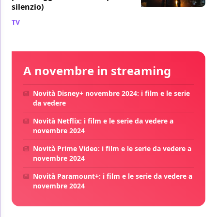
silenzio)
TV
/ 02 apr
A novembre in streaming
Novità Disney+ novembre 2024: i film e le serie
da vedere
Novità Netflix: i film e le serie da vedere a
novembre 2024
Novità Prime Video: i film e le serie da vedere a
novembre 2024
Novità Paramount+: i film e le serie da vedere a
novembre 2024