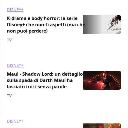
DISNEY+
K-drama e body horror: la serie
Disney+ che non ti aspetti (ma che
non puoi perdere)
TV
/ 12 apr
DISNEY+
Maul - Shadow Lord: un dettaglio
sulla spada di Darth Maul ha
lasciato tutti senza parole
TV
/ 11 apr
DISNEY+