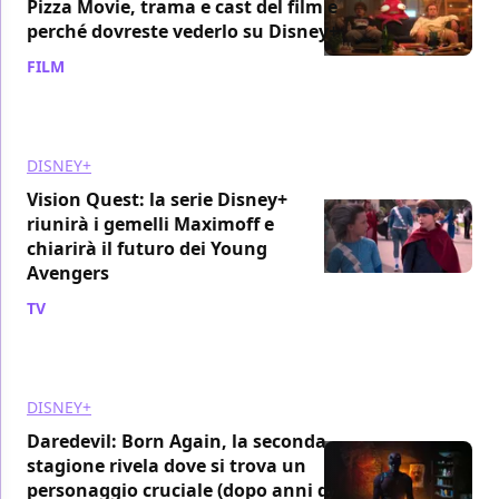
Pizza Movie, trama e cast del film e
perché dovreste vederlo su Disney+
FILM
/ 08 apr
DISNEY+
Vision Quest: la serie Disney+
riunirà i gemelli Maximoff e
chiarirà il futuro dei Young
Avengers
TV
/ 02 apr
DISNEY+
Daredevil: Born Again, la seconda
stagione rivela dove si trova un
personaggio cruciale (dopo anni di