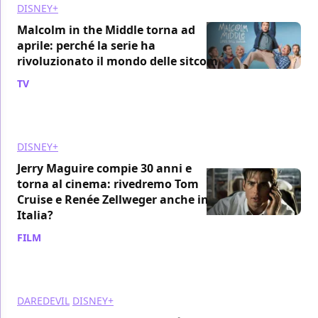
DISNEY+
Malcolm in the Middle torna ad
aprile: perché la serie ha
rivoluzionato il mondo delle sitcom
TV
/ 29 mar
DISNEY+
Jerry Maguire compie 30 anni e
torna al cinema: rivedremo Tom
Cruise e Renée Zellweger anche in
Italia?
FILM
/ 29 mar
DAREDEVIL
DISNEY+