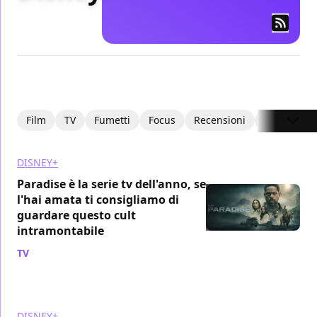
Film
TV
Fumetti
Focus
Recensioni
Recensioni
DISNEY+
Paradise è la serie tv dell'anno, se
l'hai amata ti consigliamo di
guardare questo cult
intramontabile
TV
/ 12 apr
DISNEY+