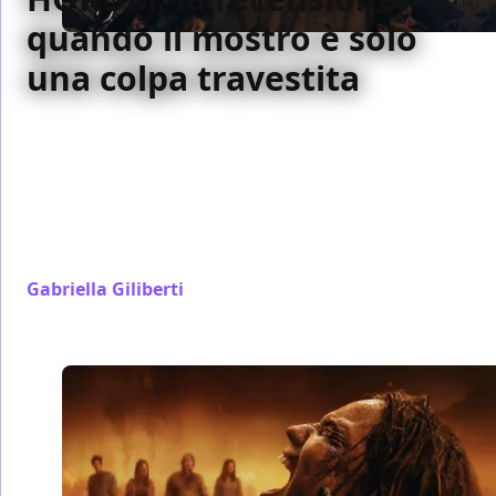
quando il mostro è solo
una colpa travestita
Damian McCarthy conferma con il suo terzo film la
propria vocazione al folk horror gotico e firma
l'opera più matura di una filmografia già solidissima,
usando il fantastico irlandese per raccontare il lutto,
la colpa e il bisogno (tutt'altro che scontato) di
lasciarsi salvare.
Gabriella Giliberti
/ 05 ago