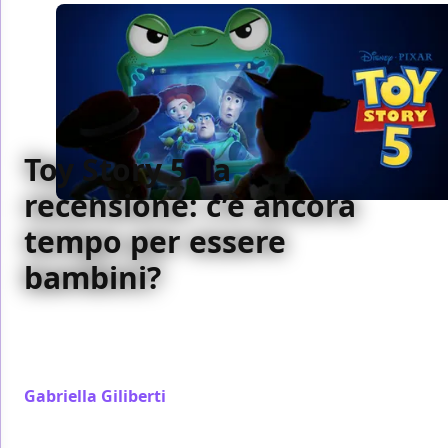
Toy Story 5, la
recensione: c’è ancora
tempo per essere
bambini?
Toy Story 5 arriva al cinema col suo inno alla
lentezza, alla riconquista del nostro tempo e di
quello dell’infanzia in un mondo sempre più veloce.
Gabriella Giliberti
/ 17 giu