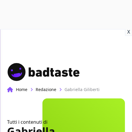
Recensioni
Format video
Marvel
Netflix
Disney+
Prime
X
Home
Redazione
Gabriella Giliberti
Tutti i contenuti di
Gabriella