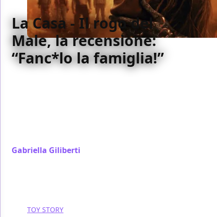
La Casa - Il rogo del
Male, la recensione:
“Fanc*lo la famiglia!”
Il secondo capitolo della trilogia “sequel” porta la
famiglia da eredità a prigione, ma la scrittura non
regge il peso del proprio sottotesto. Vaniček firma
un film onesto e sanguinoso, meno riuscito di quello
di Cronin, che vive più della sua ferocia scenica che
del suo pensiero.
Gabriella Giliberti
/ 08 lug
TOY STORY