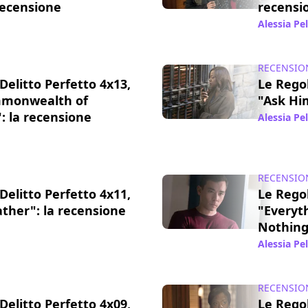
recensione
recensi
19 mar 2018
Alessia Pe
RECENSIO
Delitto Perfetto 4x13,
Le Regol
mmonwealth of
"Ask Him
: la recensione
Alessia Pe
04 mar 2018
RECENSIO
Delitto Perfetto 4x11,
Le Regol
ather": la recensione
"Everyt
Nothing
08 feb 2018
Alessia Pe
RECENSIO
Delitto Perfetto 4x09,
Le Regol