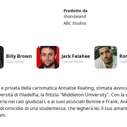
Prodotto da
shondaland
ABC Studios
Billy Brown
Jack Falahee
Ro
Nate Lahey
Connor Walsh
Gabr
e e privata della carismatica Annalise Keating, stimata avvoc
sità di Filadelfia, la fittizia "Middleton University". Con la
erla nei casi giudiziari, e ai suoi associati Bonnie e Frank, A
 di omicidio di una studentessa, che legherà lei, il suo amante 
am.