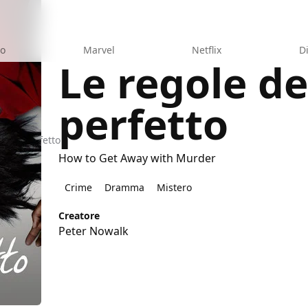
eo
Marvel
Netflix
D
Le regole de
perfetto
litto Perfetto
How to Get Away with Murder
Crime
Dramma
Mistero
Creatore
Peter Nowalk