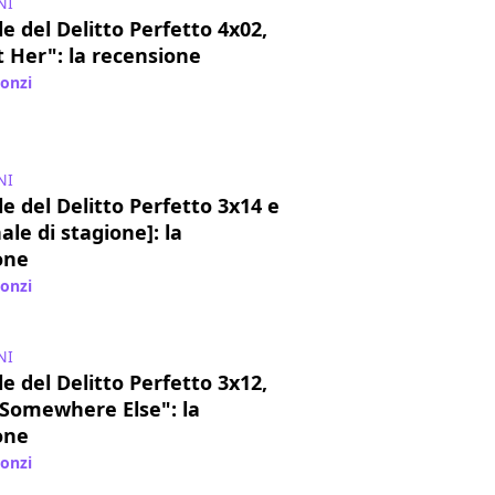
NI
e del Delitto Perfetto 4x02,
 Her": la recensione
lonzi
/ 07 ott 2017
NI
e del Delitto Perfetto 3x14 e
nale di stagione]: la
one
lonzi
/ 25 feb 2017
NI
e del Delitto Perfetto 3x12,
 Somewhere Else": la
one
lonzi
/ 10 feb 2017