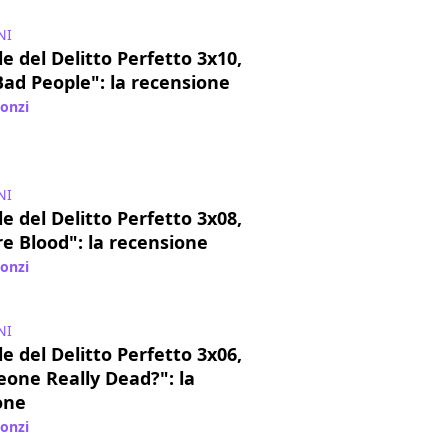
NI
e del Delitto Perfetto 3x10,
Bad People": la recensione
lonzi
/ 28 gen 2017
NI
e del Delitto Perfetto 3x08,
e Blood": la recensione
lonzi
/ 12 nov 2016
NI
e del Delitto Perfetto 3x06,
eone Really Dead?": la
one
lonzi
/ 29 ott 2016