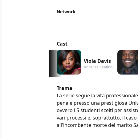
Network
Cast
Viola Davis
Annalise Keating
Trama
La serie segue la vita professional
penale presso una prestigiosa Univer
ovvero i 5 studenti scelti per assist
vari processi e, soprattutto, il caso
all'incombente morte del marito S