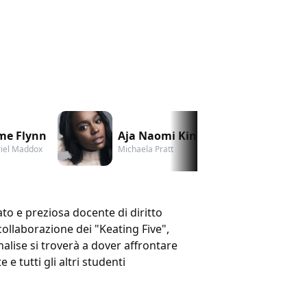
me Flynn
Aja Naomi King
Matt 
iel Maddox
Michaela Pratt
Asher Mi
ato e preziosa docente di diritto
 collaborazione dei "Keating Five",
nnalise si troverà a dover affrontare
e tutti gli altri studenti