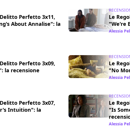
RECENSIO
Delitto Perfetto 3x11,
Le Regol
ng's About Annalise": la
"We're 
Alessia Pe
05 feb 2017
RECENSIO
Delitto Perfetto 3x09,
Le Regol
: la recensione
"No Mor
20 nov 2016
Alessia Pe
RECENSIO
Delitto Perfetto 3x07,
Le Regol
's Intuition": la
"Is Som
recensi
06 nov 2016
Alessia Pe