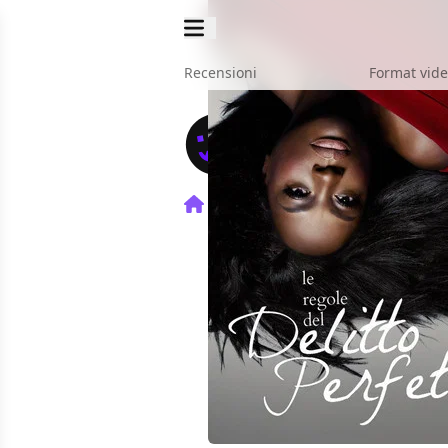
Recensioni
Format vid
Home
TV
Le Regole del De