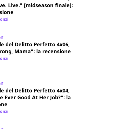
ive. Live." [midseason finale]:
nsione
lonzi
/ 17 nov 2017
NI
e del Delitto Perfetto 4x06,
trong, Mama": la recensione
lonzi
/ 04 nov 2017
NI
e del Delitto Perfetto 4x04,
 Ever Good At Her Job?": la
one
lonzi
/ 21 ott 2017