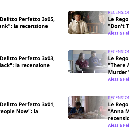
RECENSIO
Delitto Perfetto 3x05,
Le Regol
ank": la recensione
"Don't T
2 ott 2016
Alessia Pe
RECENSIO
Delitto Perfetto 3x03,
Le Regol
lack": la recensione
"There 
Murder"
8 ott 2016
Alessia Pe
RECENSIO
Delitto Perfetto 3x01,
Le Regol
eople Now": la
"Anna Ma
recensi
23 set 2016
Alessia Pe