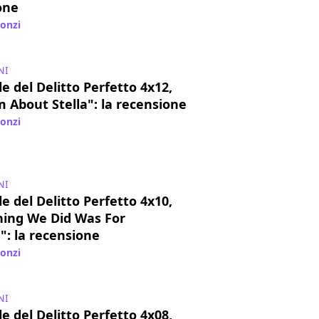
one
lonzi
/ 10 mar 2018
NI
e del Delitto Perfetto 4x12,
 About Stella": la recensione
lonzi
/ 14 feb 2018
NI
e del Delitto Perfetto 4x10,
hing We Did Was For
": la recensione
lonzi
/ 28 gen 2018
NI
e del Delitto Perfetto 4x08,