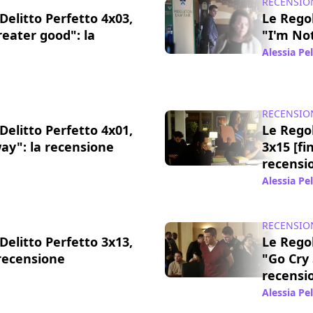
RECENSIO
Delitto Perfetto 4x03,
Le Regol
greater good": la
"I'm Not
Alessia Pe
6 ott 2017
RECENSIO
Delitto Perfetto 4x01,
Le Regol
ay": la recensione
3x15 [fi
recensi
30 set 2017
Alessia Pe
RECENSIO
Delitto Perfetto 3x13,
Le Regol
 recensione
"Go Cry
recensi
18 feb 2017
Alessia Pe