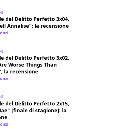
NI
e del Delitto Perfetto 3x04,
ell Annalise": la recensione
lonzi
/ 15 ott 2016
NI
e del Delitto Perfetto 3x02,
Are Worse Things Than
, la recensione
lonzi
/ 03 ott 2016
NI
e del Delitto Perfetto 2x15,
e" [finale di stagione]: la
one
lonzi
/ 19 mar 2016