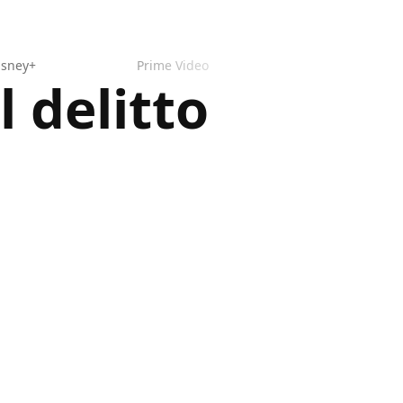
isney+
Prime Video
l delitto