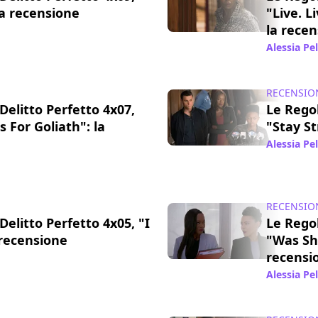
la recensione
"Live. L
la rece
22 gen 2018
Alessia Pe
RECENSIO
Delitto Perfetto 4x07,
Le Regol
 For Goliath": la
"Stay S
Alessia Pe
11 nov 2017
RECENSIO
Delitto Perfetto 4x05, "I
Le Regol
 recensione
"Was She
recensi
0 ott 2017
Alessia Pe