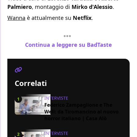
Palmiero
, montaggio di
Mirko d'Alessio
.
Wanna
è attualmente su
Netflix
.
Continua a leggere su BadTaste
Correlati
INTERVISTE
1
Federico Zampaglione e The
Well: da Tiromancino al nuovo
horror italiano | Casa Alò
INTERVISTE
2