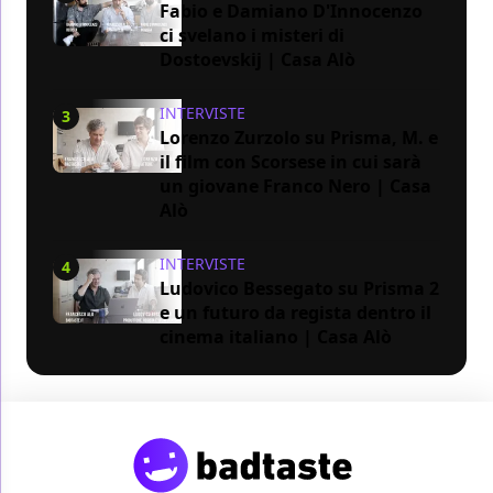
Fabio e Damiano D'Innocenzo
ci svelano i misteri di
Dostoevskij | Casa Alò
INTERVISTE
3
Lorenzo Zurzolo su Prisma, M. e
il film con Scorsese in cui sarà
un giovane Franco Nero | Casa
Alò
INTERVISTE
4
Ludovico Bessegato su Prisma 2
e un futuro da regista dentro il
cinema italiano | Casa Alò