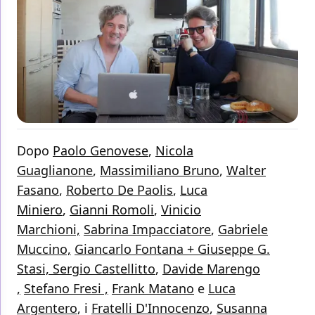
Dopo
Paolo Genovese
,
Nicola
Guaglianone
,
Massimiliano Bruno
,
Walter
Fasano
,
Roberto De Paolis
,
Luca
Miniero
,
Gianni Romoli
,
Vinicio
Marchioni,
Sabrina Impacciatore
,
Gabriele
Muccino,
Giancarlo Fontana + Giuseppe G.
Stasi,
Sergio Castellitto
,
Davide Marengo
,
Stefano Fresi ,
Frank Matano
e
Luca
Argentero
, i
Fratelli D'Innocenzo
,
Susanna