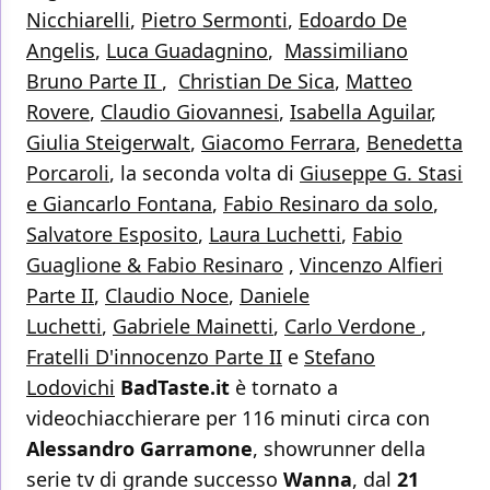
Nicchiarelli
,
Pietro Sermonti
,
Edoardo De
Angelis
,
Luca Guadagnino
,
Massimiliano
Bruno Parte II
,
Christian De Sica
,
Matteo
Rovere
,
Claudio Giovannesi
,
Isabella Aguilar
,
Giulia Steigerwalt
,
Giacomo Ferrara
,
Benedetta
Porcaroli
, la seconda volta di
Giuseppe G. Stasi
e Giancarlo Fontana
,
Fabio Resinaro da solo
,
Salvatore Esposito
,
Laura Luchetti
,
Fabio
Guaglione & Fabio Resinaro
,
Vincenzo Alfieri
Parte II
,
Claudio Noce
,
Daniele
Luchetti
,
Gabriele Mainetti
,
Carlo Verdone
,
Fratelli D'innocenzo Parte II
e
Stefano
Lodovichi
BadTaste.it
è tornato a
videochiacchierare per 116 minuti circa con
Alessandro Garramone
, showrunner della
serie tv di grande successo
Wanna
, dal
21