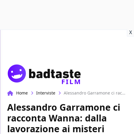
Recensioni
Format video
Marvel
Netflix
Disney+
Prime
X
FILM
Home
Interviste
Alessandro Garramone ci racconta Wanna: dalla lavorazione ai misteri ancora irrisolti | EXCL
Alessandro Garramone ci
racconta Wanna: dalla
lavorazione ai misteri