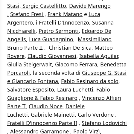
Stasi,
Sergio Castellitto
,
Davide Marengo
,
Stefano Fresi ,
Frank Matano
e
Luca
Argentero
, i
Fratelli D'Innocenzo
,
Susanna
Nicchiarelli
,
Pietro Sermonti
,
Edoardo De
Angelis
,
Luca Guadagnino
,
Massimiliano
Bruno Parte II
,
Christian De Sica
,
Matteo
Rovere
,
Claudio Giovannesi
,
Isabella Aguilar
,
Giulia Steigerwalt
,
Giacomo Ferrara
,
Benedetta
Porcaroli
, la seconda volta di
Giuseppe G. Stasi
e Giancarlo Fontana
,
Fabio Resinaro da solo
,
Salvatore Esposito
,
Laura Luchetti
,
Fabio
Guaglione & Fabio Resinaro
,
Vincenzo Alfieri
Parte II
,
Claudio Noce
,
Daniele
Luchetti
,
Gabriele Mainetti
,
Carlo Verdone
,
Fratelli D'innocenzo Parte II
,
Stefano Lodovichi
,
Alessandro Garramone
,
Paolo Virzì,