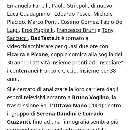
Emanuela Fanelli
,
Paolo Strippoli
, di nuovo
Luca Guadagnino
,
Edoardo Pesce
,
Michele
Placido
,
Marco Ponti
,
Cosimo Gomez
,
Fabio De
Luigi
,
Eros Puglielli
,
Francesco Bruni
e
Tony
Saccucci
,
BadTaste.it
è tornato a
videochiacchierare per quasi due ore con
Ficarra e Picone
, coppia comica alla soglia dei
30 anni di attività insieme pronti ad "insediare"
i conterranei Franco e Ciccio, insieme per 38
anni.
Si è cercato di analizzare la loro carriera dagli
esordi televisivi accanto a
Bruno Voglino
, la
trasmissione Rai
L'Ottavo Nano
(2001) dentro
il gruppo di
Serena Dandini
e
Corrado
Guzzanti
, fino ad una filmografia sembra più
sorprendente e in costante crescita dalla