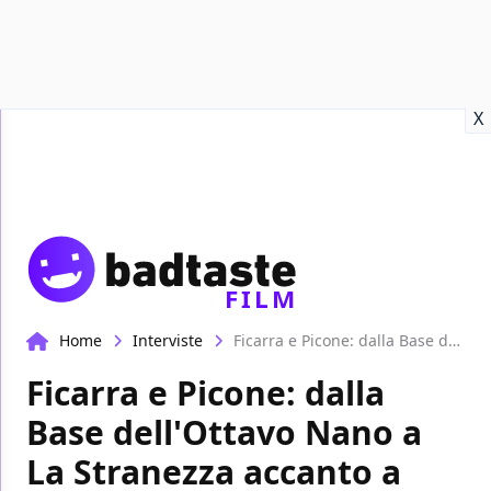
Recensioni
Format video
Marvel
Netflix
Disney+
Prime
X
FILM
Home
Interviste
Ficarra e Picone: dalla Base dell'Ottavo Nano a La Stranezza accanto a Toni Servillo | Casa Alò
Ficarra e Picone: dalla
Base dell'Ottavo Nano a
La Stranezza accanto a