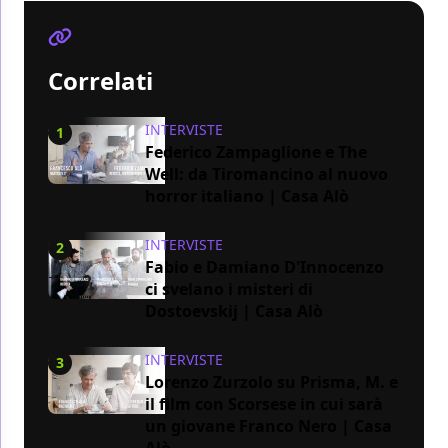
Correlati
INTERVISTE
1
Federico Zampaglione e The
Well: da Tiromancino al nuovo
horror italiano | Casa Alò
INTERVISTE
2
Fabio e Damiano D'Innocenzo
ci svelano i misteri di
Dostoevskij | Casa Alò
INTERVISTE
3
Lorenzo Zurzolo su Prisma, M. e
il film con Scorsese in cui sarà
un giovane Franco Nero | Casa
Alò