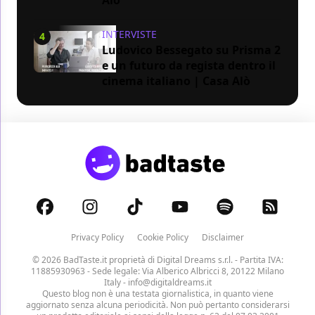
INTERVISTE
4
Ludovico Bessegato su Prisma 2
e un futuro da regista dentro il
cinema italiano | Casa Alò
Privacy Policy
Cookie Policy
Disclaimer
© 2026 BadTaste.it proprietà di
Digital Dreams s.r.l.
- Partita IVA:
11885930963 - Sede legale: Via Alberico Albricci 8, 20122 Milano
Italy -
info@digitaldreams.it
Questo blog non è una testata giornalistica, in quanto viene
aggiornato senza alcuna periodicità. Non può pertanto considerarsi